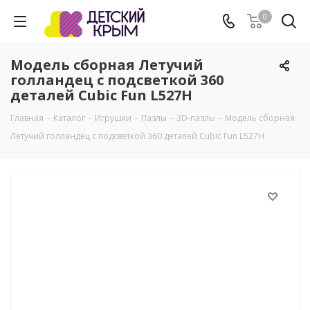
0
Модель сборная Летучий
голландец c подсветкой 360
деталей Cubic Fun L527H
Главная
-
Каталог
-
Игрушки
-
Пазлы
-
3D-пазлы
-
Модель сборная
Летучий голландец c подсветкой 360 деталей Cubic Fun L527H