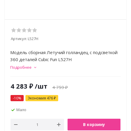
Артикул:
L527H
Модель сборная Летучий голландец c подсветкой
360 деталей Cubic Fun L527H
Подробнее
4 283
₽
/шт
4 759
₽
-
10
%
Экономия
476
₽
Мало
В корзину