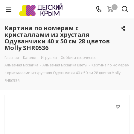
0
Картина по номерам с
кристаллами из хрусталя
Одуванчики 40 х 50 см 28 цветов
Molly SHR0536
Главная
-
Каталог
-
Игрушки
-
Хобби и творчество
-
Алмазная мозаика
-
Алмазная мозаика цветы
-
Картина по номерам
с кристаллами из хрусталя Одуванчики 40 х 50 см 28 цветов Molly
SHR0536