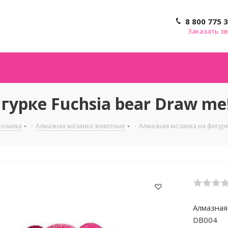
8 800 775 
Заказать з
урке Fuchsia bear Draw me
мозаика
-
Алмазная мозаика животные
-
Алмазная мозаика на фигурке
Алмазная 
DB004