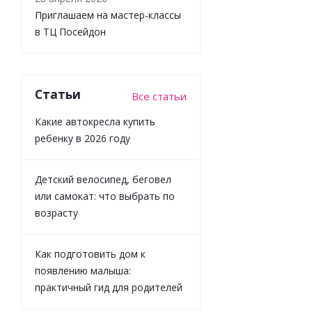
Приглашаем на мастер-классы
в ТЦ Посейдон
Алмазная
мозаика
Статьи
Все статьи
Голодный
тигр
Какие автокресла купить
Рыжий кот
ребенку в 2026 году
НД-1282
Детский велосипед, беговел
или самокат: что выбрать по
Достаточно
возрасту
827
₽
/
шт
Как подготовить дом к
919
₽
появлению малыша:
-
10
%
практичный гид для родителей
Экономия
92
₽