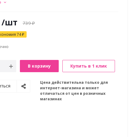
е
/шт
739
₽
кономия
74
₽
очно
В корзину
Купить в 1 клик
Цена действительна только для
иться
интернет-магазина и может
отличаться от цен в розничных
магазинах