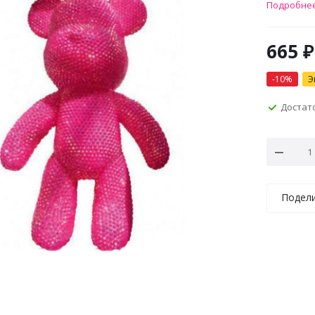
Подробне
665
₽
-
10
%
Э
Достат
Подел