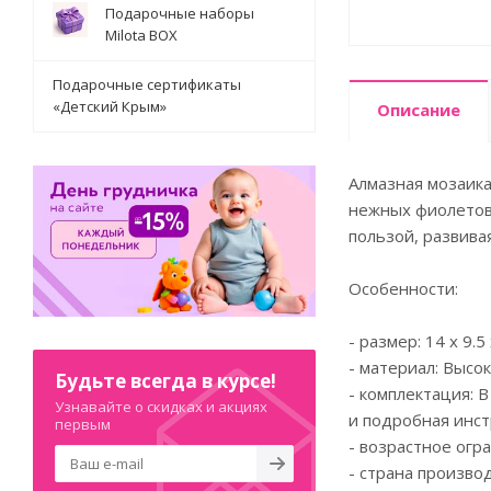
Подарочные наборы
Milota BOX
Подарочные сертификаты
«Детский Крым»
Описание
Алмазная мозаика
нежных фиолетовы
пользой, развива
Особенности:
- размер: 14 x 9
- материал: Высо
Будьте всегда в курсе!
- комплектация: 
Узнавайте о скидках и акциях
и подробная инст
первым
- возрастное огр
- страна производ