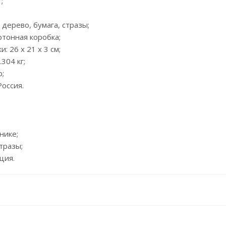
;
, дерево, бумага, стразы;
артонная коробка;
: 26 x 21 x 3 см;
.304 кг;
р;
Россия.
нике;
тразы;
ция.