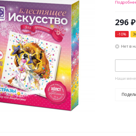
Подробне
296
₽
-
10
%
Э
Нет в 
Наши менед
Подел