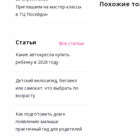
Похожие т
Приглашаем на мастер-классы
в ТЦ Посейдон
Статьи
Все статьи
Какие автокресла купить
ребенку в 2026 году
Детский велосипед, беговел
Алмазная
или самокат: что выбрать по
мозаика
возрасту
Голодный
тигр
Рыжий кот
Как подготовить дом к
НД-1282
появлению малыша:
практичный гид для родителей