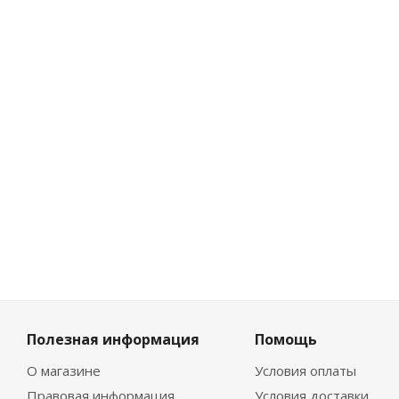
Достаточно
827
₽
/
шт
919
₽
-
10
%
Экономия
92
₽
Полезная информация
Помощь
О магазине
Условия оплаты
Правовая информация
Условия доставки