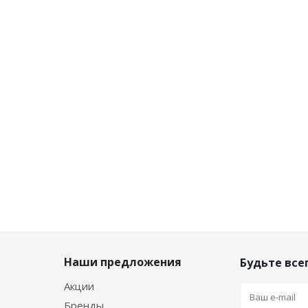
Мало
Много
Достаточно
Достаточ
647
₽
/
647
₽
/
476
₽
/
755
₽
/
шт
шт
шт
шт
719
₽
719
₽
529
₽
839
₽
-
10
%
-
10
%
-
10
%
-
10
%
Экономия
Экономия
Экономия
Экономи
72
₽
72
₽
53
₽
84
₽
Наши предложения
Будьте всег
Акции
Бренды