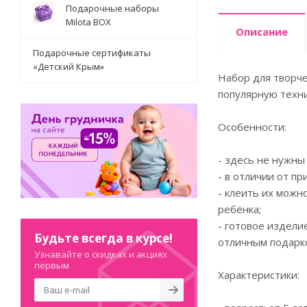
Подарочные наборы
Milota BOX
Описание
Подарочные сертификаты
«Детский Крым»
Набор для творче
популярную техни
Особенности:
- здесь не нужны
- в отличии от п
- клеить их можн
ребёнка;
- готовое издели
Будьте всегда в курсе!
отличным подарк
Узнавайте о скидках и акциях
первым
Характеристики: