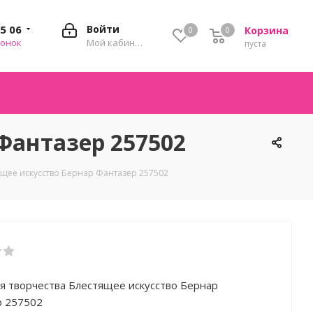
35 06
Войти
Корзина
0
0
0
вонок
Мой кабинет
пуста
Фантазер 257502
ящее искусство Бернар Фантазер 257502
я творчества Блестящее искусство Бернар
р 257502