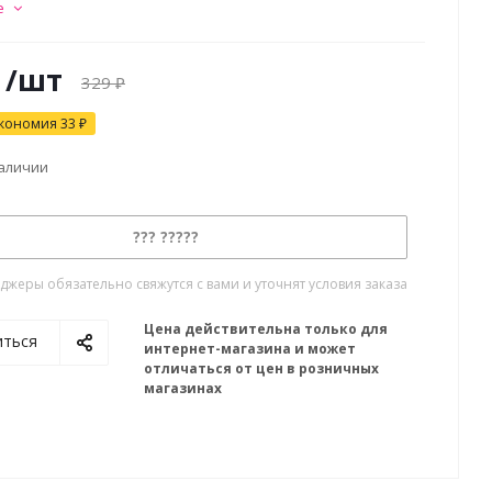
е
/шт
329
₽
кономия
33
₽
наличии
??? ?????
жеры обязательно свяжутся с вами и уточнят условия заказа
Цена действительна только для
иться
интернет-магазина и может
отличаться от цен в розничных
магазинах