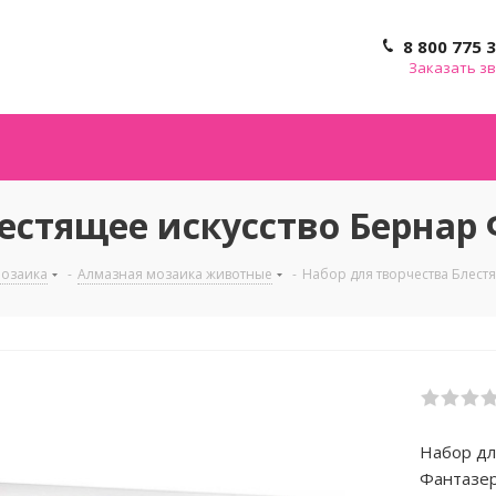
8 800 775 
Заказать з
естящее искусство Бернар 
мозаика
-
Алмазная мозаика животные
-
Набор для творчества Блест
Набор дл
Фантазе