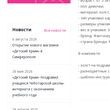
- возраст: от 5 лет
- пол: девочки;
- материал: холст
- тип упаковки: к
- размеры упаковки
Новости
- вес в упаковке: 0
Все новости
- бренд: Фантазе
6 августа 2026
- страна бренда: 
Открытие нового магазина
«Детский Крым» в
В комплекте:
Симферополе
- холст на подрам
- разноцветные с
26 мая 2026
- шаблон-инструк
«Детский Крым» поздравил
учащихся Чеботарской школы-
интерната с окончанием
учебного года
28 апреля 2026