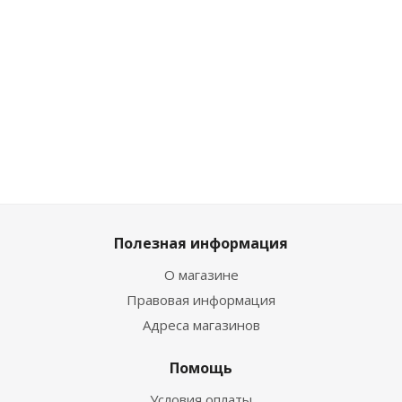
Достаточно
Достаточно
Достаточн
827
₽
/
827
₽
/
2 465
₽
/
1 673
₽
/шт
шт
шт
шт
1 859
₽
919
₽
919
₽
2 739
₽
Полезная информация
О магазине
Правовая информация
Адреса магазинов
Помощь
Условия оплаты