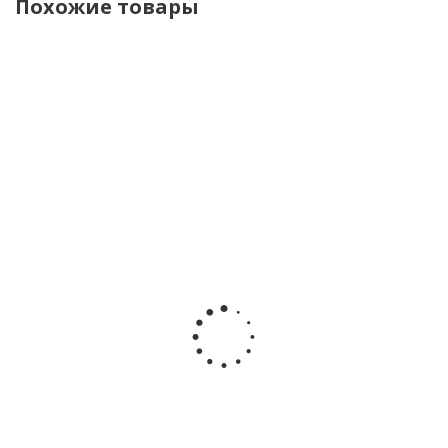
Похожие товары
НОВИНКА
Игрушка с
Подвесная
Подвесная
Дуга с
подвесом
игрушка
игрушка
игрушкам
развивающая
Черепашка
Черепашка
Весёлая
для малышей
Infantino
Infantino
горка
Лошадка
5054
5053
Happy Bab
Lamaze 69027
зеленая
330670
green
Достаточно