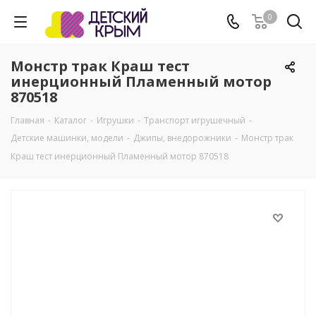
0
Монстр трак Краш тест
инерционный Пламенный мотор
870518
Главная
-
Каталог
-
Игрушки
-
Транспорт игрушечный
-
Детские машинки, модели
-
Джипы, внедорожники
-
Монстр трак
Краш тест инерционный Пламенный мотор 870518