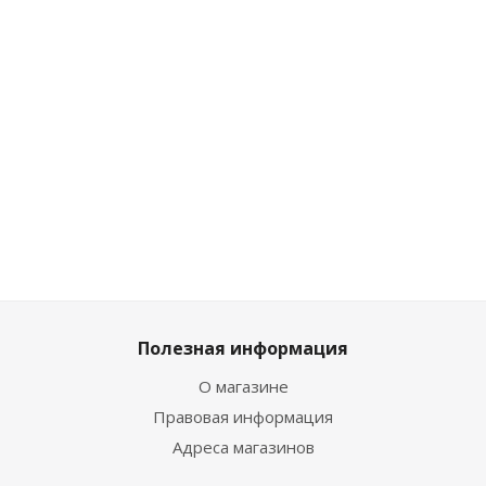
Мало
Много
Достаточно
Достаточно
2 384
₽
/
4 229
₽
/
4 256
₽
/
4 256
₽
/
шт
шт
шт
шт
2 649
₽
4 699
₽
4 729
₽
4 729
₽
Полезная информация
О магазине
Правовая информация
Адреса магазинов