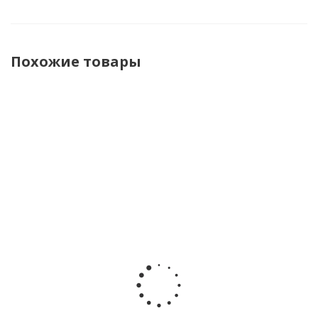
Похожие товары
Настольная
Настольная
Настольная
Настольная
игра
игра
игра
игра
Индустрия
монополия
монополия
монополия
Hobby
Ведьмак
Майнкрафт
Хот Вилз
World
Hasbro
Hasbro
Hasbro
915263
WM04623
M00035
H00039