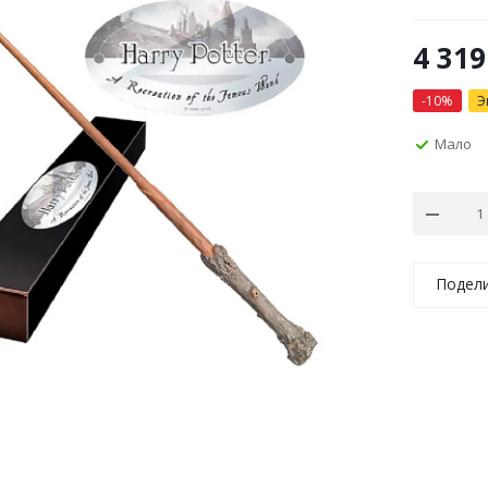
4 319
-
10
%
Э
Мало
Подел