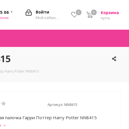
35 06
Войти
Корзина
0
0
0
вонок
Мой кабинет
пуста
415
р Harry Potter NN8415
Артикул:
NN8415
я палочка Гарри Поттер Harry Potter NN8415
е