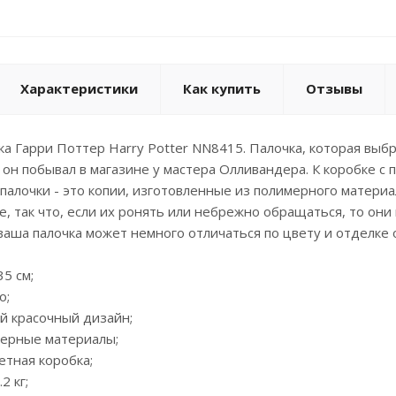
Характеристики
Как купить
Отзывы
а Гарри Поттер Harry Potter NN8415. Палочка, которая выбр
т он побывал в магазине у мастера Олливандера. К коробке с 
 палочки - это копии, изготовленные из полимерного матери
, так что, если их ронять или небрежно обращаться, то он
 ваша палочка может немного отличаться по цвету и отделке
35 см;
о;
й красочный дизайн;
мерные материалы;
ветная коробка;
2 кг;