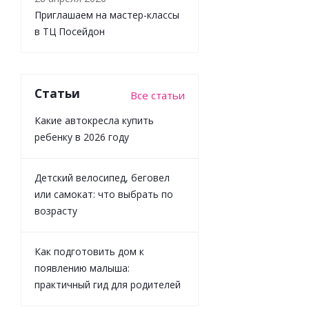
MixMasher
Приглашаем на мастер-классы
Optimus Pri
Hasbro
в ТЦ Посейдон
F97305L0(F9733
Статьи
Все статьи
Мало
Какие автокресла купить
ребенку в 2026 году
1 934
₽
/ш
2 149
₽
Детский велосипед, беговел
-
10
%
или самокат: что выбрать по
возрасту
Экономия
21
Как подготовить дом к
появлению малыша:
практичный гид для родителей