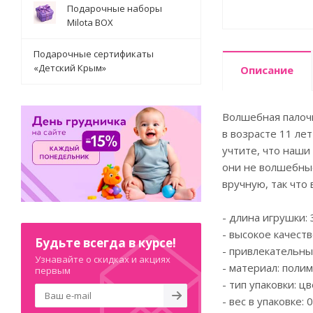
Подарочные наборы
Milota BOX
Подарочные сертификаты
«Детский Крым»
Описание
Волшебная палочк
в возрасте 11 ле
учтите, что наши
они не волшебные
вручную, так что
- длина игрушки: 
- высокое качеств
Будьте всегда в курсе!
- привлекательны
Узнавайте о скидках и акциях
- материал: поли
первым
- тип упаковки: ц
- вес в упаковке: 0.