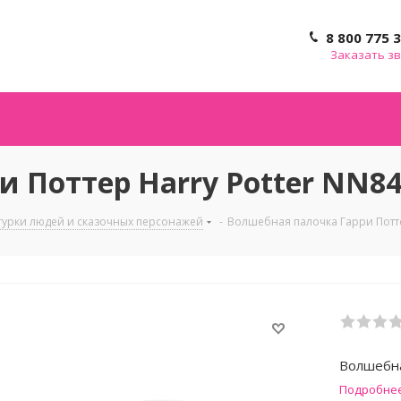
8 800 775 
Заказать з
 Поттер Harry Potter NN8
урки людей и сказочных персонажей
-
Волшебная палочка Гарри Потте
Волшебна
Подробне