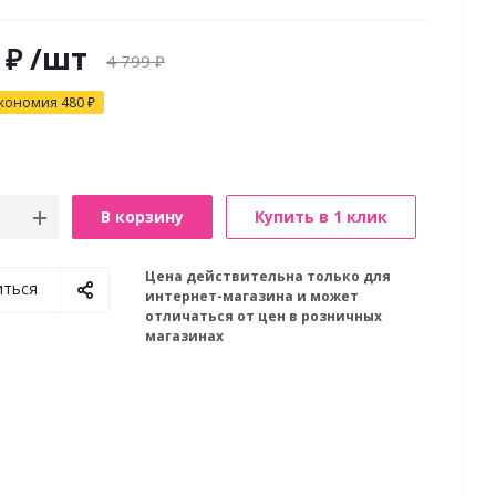
₽
/шт
4 799
₽
кономия
480
₽
В корзину
Купить в 1 клик
Цена действительна только для
иться
интернет-магазина и может
отличаться от цен в розничных
магазинах