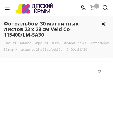
0
Фотоальбом 30 магнитных
листов 23 х 28 см Veld Co
115400/LM-SA30
Главная
-
Каталог
-
Игрушки
-
Книги
-
Фотоальбомы
-
Фотоальбом
30 магнитных листов 23 х 28 см Veld Co 115400/LM-SA30