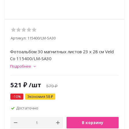
Артикул:
115400/LM-SA30
Фотоальбом 30 магнитных листов 23 х 28 см Veld
Co 115400/LM-SA30
Подробнее
521
₽
/шт
579
₽
-
10
%
Экономия
58
₽
Достаточно
В корзину