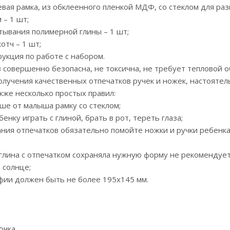
евая рамка, из обклеенного пленкой МДФ, со стеклом для р
 – 1 шт;
атывания полимерной глины – 1 шт;
котч – 1 шт;
рукция по работе с набором.
в совершенно безопасна, не токсична, не требует тепловой 
олучения качественных отпечатков ручек и ножек, настоят
кже несколько простых правил:
ше от малыша рамку со стеклом;
бенку играть с глиной, брать в рот, тереть глаза;
дания отпечатков обязательно помойте ножки и ручки ребенка
ы глина с отпечатком сохраняла нужную форму не рекоменду
 солнце;
фии должен быть не более 195х145 мм.
очка.