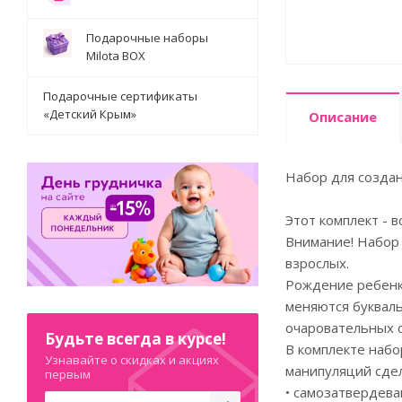
Подарочные наборы
Milota BOX
Подарочные сертификаты
«Детский Крым»
Описание
Набор для создан
Этот комплект -
Внимание! Набор 
взрослых.
Рождение ребенка
меняются букваль
очаровательных с
Будьте всегда в курсе!
В комплекте набо
Узнавайте о скидках и акциях
манипуляций сдел
первым
• самозатвердева