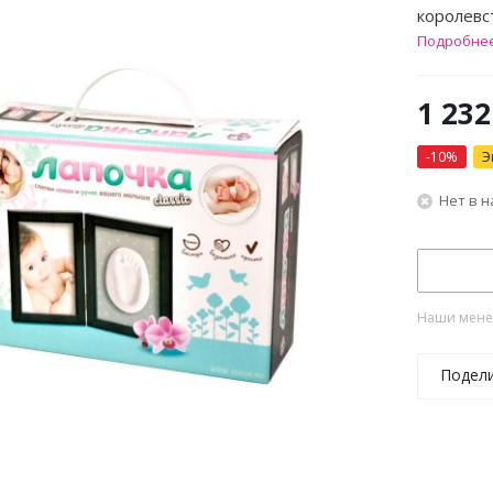
королевс
Подробне
1 232
-
10
%
Э
Нет в 
Наши менед
Подел