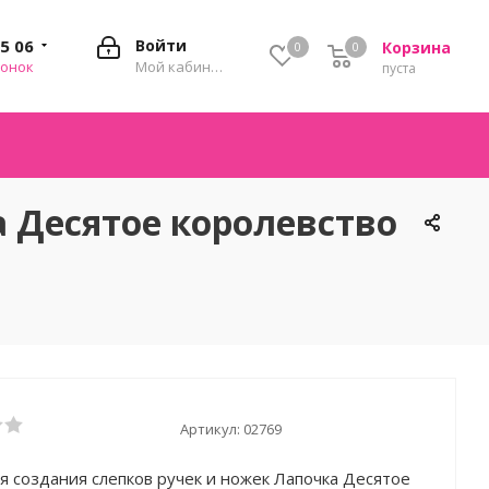
35 06
Войти
Корзина
0
0
0
вонок
Мой кабинет
пуста
а Десятое королевство
Артикул:
02769
я создания слепков ручек и ножек Лапочка Десятое