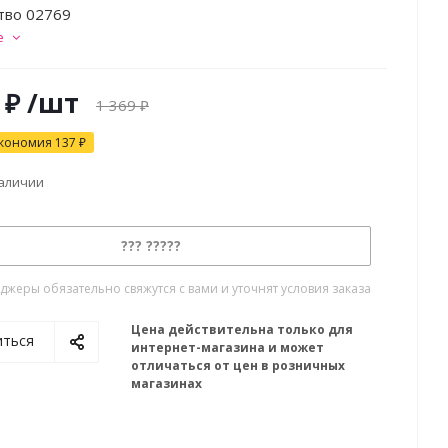
тво 02769
е
₽
/шт
1 369
₽
кономия
137
₽
наличии
??? ?????
жеры обязательно свяжутся с вами и уточнят условия заказа
Цена действительна только для
иться
интернет-магазина и может
отличаться от цен в розничных
магазинах