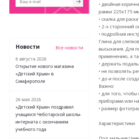
• двойная коричн
рамки 225х175 мм
• скалка для раск
• 2-х сторонний с
• подробная инст
Глина для слепко
Новости
Все новости
высыхания. Для п
применению, а та
6 августа 2026
• держать подаль
Открытие нового магазина
• не позволять ре
«Детский Крым» в
• до и после соз
Симферополе
Важно:
• для того, чтоб
26 мая 2026
приборами или на
«Детский Крым» поздравил
• размер фотогра
учащихся Чеботарской школы-
интерната с окончанием
Характеристики:
учебного года
Пол: мальчик/дев