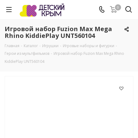
0
Игровой набор Fuzion Max Mega
Rhino KiddiePlay UNT560104
Главная
-
Каталог
-
Игрушки
-
Игровые наборы и фигурки
-
Герои из мультфильмов
-
Игровой набор Fuzion Max Mega Rhino
KiddiePlay UNT560104