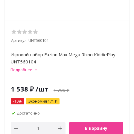
Артикул:
UNT560104
Игровой набор Fuzion Max Mega Rhino KiddiePlay
UNT560104
Подробнее
1 538
₽
/шт
1 709
₽
-
10
%
Экономия
171
₽
Достаточно
В корзину