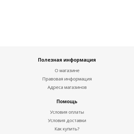
шт
шт
шт
/шт
/
1 829
₽
1 829
₽
1 829
₽
4 599
₽
4 
Полезная информация
О магазине
Правовая информация
Адреса магазинов
Помощь
Условия оплаты
Условия доставки
Как купить?