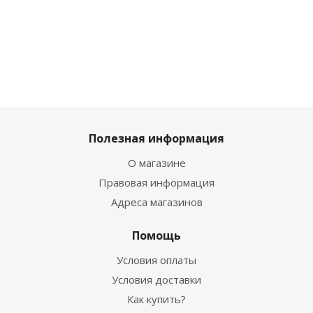
шт
шт
шт
/шт
/
1 829
₽
1 829
₽
1 829
₽
4 599
₽
4 
Полезная информация
О магазине
Правовая информация
Адреса магазинов
Помощь
Условия оплаты
Условия доставки
Как купить?