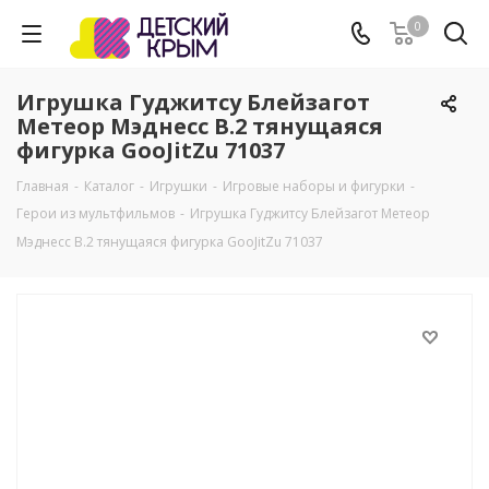
0
Игрушка Гуджитсу Блейзагот
Метеор Мэднесс В.2 тянущаяся
фигурка GooJitZu 71037
Главная
-
Каталог
-
Игрушки
-
Игровые наборы и фигурки
-
Герои из мультфильмов
-
Игрушка Гуджитсу Блейзагот Метеор
Мэднесс В.2 тянущаяся фигурка GooJitZu 71037