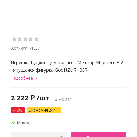
Артикул:
71037
Игрушка Гуджитсу Блейзагот Метеор Мэднесс В.2
тянущаяся фигурка GooJitZu 71037
Подробнее
2 222
₽
/шт
2 469
₽
-
10
%
Экономия
247
₽
Много