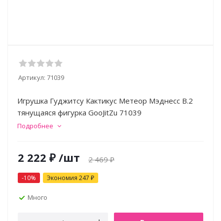
Артикул:
71039
Игрушка Гуджитсу Кактикус Метеор Мэднесс В.2
тянущаяся фигурка GooJitZu 71039
Подробнее
2 222
₽
/шт
2 469
₽
-
10
%
Экономия
247
₽
Много