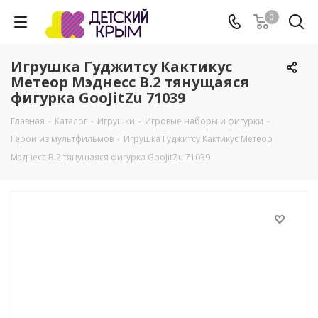
0
Игрушка Гуджитсу Кактикус
Метеор Мэднесс В.2 тянущаяся
фигурка GooJitZu 71039
Главная
-
Каталог
-
Игрушки
-
Игровые наборы и фигурки
-
Герои из мультфильмов
-
Игрушка Гуджитсу Кактикус Метеор
Мэднесс В.2 тянущаяся фигурка GooJitZu 71039