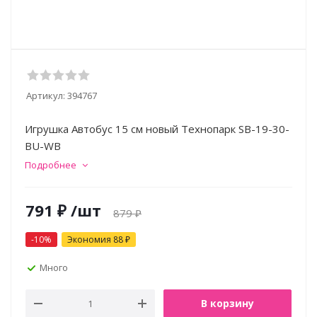
Артикул:
394767
Игрушка Автобус 15 см новый Технопарк SB-19-30-
BU-WB
Подробнее
791
₽
/шт
879
₽
-
10
%
Экономия
88
₽
Много
В корзину