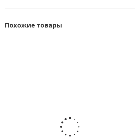
Похожие товары
Игрушка
Игрушечная
Игрушечная
Модель
машинка
машинка
Машинка
металлическ
автобус
эвакуатор
Эвакуатор
Троллейбус
Kid Rocks
Полесье
Veld Co
Технопарк SB
AB-2342
86570
136589
18-11WB(IC) (4
красный