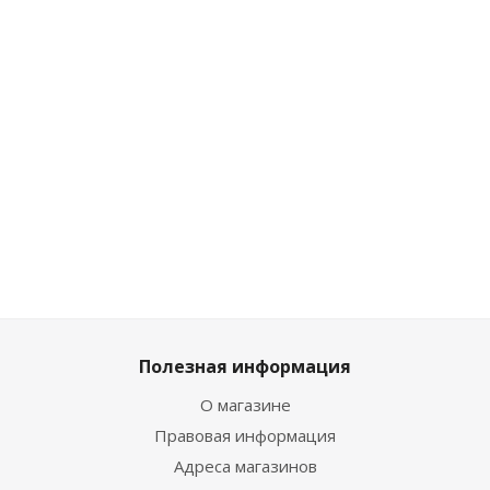
Много
Достаточно
Много
Достаточн
1 376
₽
1 178
₽
/
1 421
₽
/
/шт
шт
шт
1 043
₽
/шт
1 529
₽
1 309
₽
1 579
₽
1 159
₽
Полезная информация
О магазине
Правовая информация
Адреса магазинов