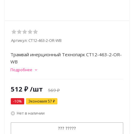
Артикул:
CT12-463-2-OR-WB
Трамвай инерционный Технопарк CT12-463-2-OR-
WB
Подробнее
512
₽
/шт
569
₽
-
10
%
Экономия
57
₽
Нет в наличии
??? ?????