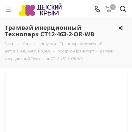
0
Трамвай инерционный
Технопарк CT12-463-2-OR-WB
Главная
-
Каталог
-
Игрушки
-
Транспорт игрушечный
-
Детские машинки, модели
-
Городской транспорт
-
Трамвай
инерционный Технопарк CT12-463-2-OR-WB