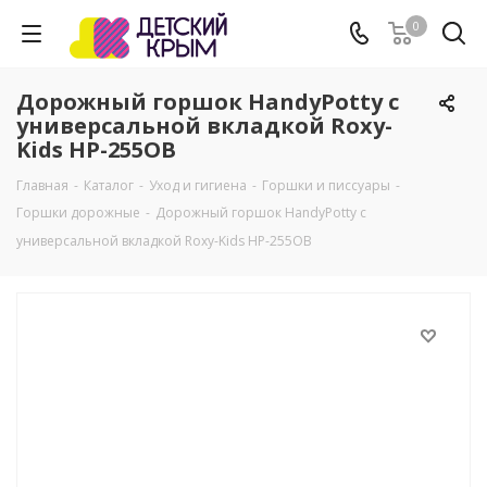
0
Дорожный горшок HandyPotty с
универсальной вкладкой Roxy-
Kids HP-255OB
Главная
-
Каталог
-
Уход и гигиена
-
Горшки и писсуары
-
Горшки дорожные
-
Дорожный горшок HandyPotty с
универсальной вкладкой Roxy-Kids HP-255OB