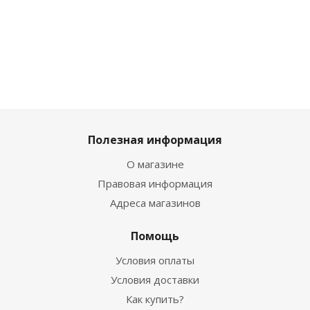
760
ш
1 650
₽
/шт
1 650
₽
/шт
760
₽
/шт
Полезная информация
О магазине
Правовая информация
Адреса магазинов
Помощь
Условия оплаты
Условия доставки
Как купить?