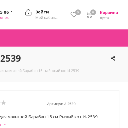
35 06
Войти
Корзина
0
0
0
вонок
Мой кабинет
пуста
2539
ля малышей Барабан 15 см Рыжий кот И-2539
Артикул:
И-2539
для малышей Барабан 15 см Рыжий кот И-2539
е