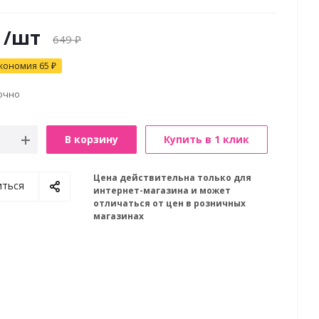
/шт
649
₽
кономия
65
₽
очно
В корзину
Купить в 1 клик
Цена действительна только для
иться
интернет-магазина и может
отличаться от цен в розничных
магазинах