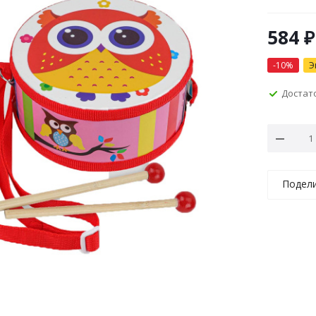
584
₽
-
10
%
Э
Достат
Подел