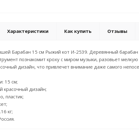
Характеристики
Как купить
Отзывы
ышей Барабан 15 см Рыжий кот И-2539. Деревянный барабан
румент познакомит кроху с миром музыки, разовьет мелкую 
асочный дизайн, что привлечет внимание даже самого непос
: 15 см;
й красочный дизайн;
о, пластик;
кет;
.16 кг;
Россия.