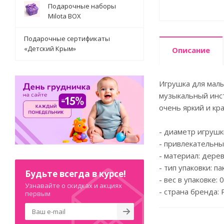
Подарочные наборы
Milota BOX
Подарочные сертификаты
«Детский Крым»
Описание
Игрушка для мал
музыкальный инст
очень яркий и кр
- диаметр игрушки
- привлекательны
- материал: дерев
- тип упаковки: па
Будьте всегда в курсе!
- вес в упаковке: 0
Узнавайте о скидках и акциях
- страна бренда: 
первым