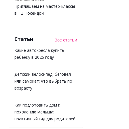
Приглашаем на мастер-классы
Много
в ТЦ Посейдон
3 635
₽
/
шт
4 039
₽
Статьи
Все статьи
-
10
%
Какие автокресла купить
Экономия
404
₽
ребенку в 2026 году
Детский велосипед, беговел
или самокат: что выбрать по
возрасту
Как подготовить дом к
появлению малыша:
практичный гид для родителей