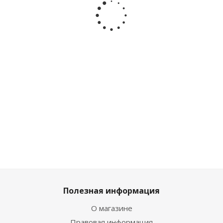
Как приручить
говорит
Робот Боевой
дракона
повторяет
дракон Maya
Громгильда
звуки TT2993
Toys 3371
Spin Master
67278
Достаточно
Много
Много
2 303
₽
/шт
1 142
₽
/шт
3 752
₽
/шт
2 559
₽
1 269
₽
4 169
₽
Полезная информация
О магазине
Правовая информация