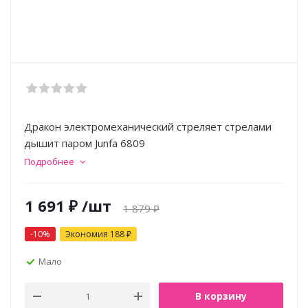
Дракон электромеханический стреляет стрелами
дышит паром Junfa 6809
Подробнее
1 691
₽
/шт
1 879
₽
-
10
%
Экономия
188
₽
Мало
В корзину