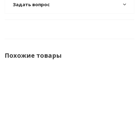
Задать вопрос
Похожие товары
Игрушка
Интерактивный
Игрушка
интерактивная
Единорог
интерактивная