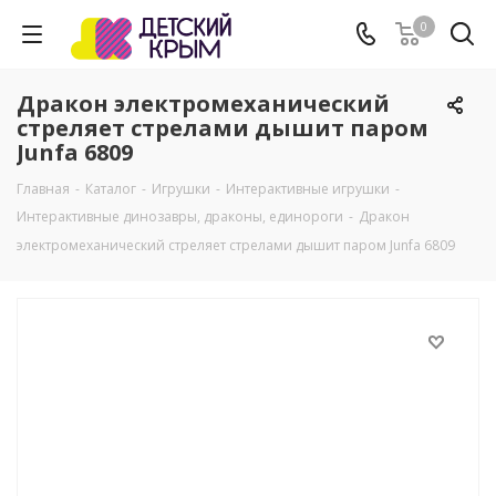
0
Дракон электромеханический
стреляет стрелами дышит паром
Junfa 6809
Главная
-
Каталог
-
Игрушки
-
Интерактивные игрушки
-
Интерактивные динозавры, драконы, единороги
-
Дракон
электромеханический стреляет стрелами дышит паром Junfa 6809