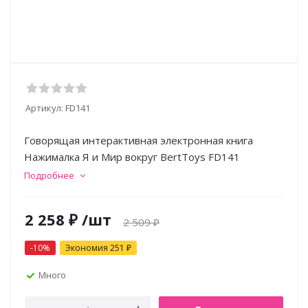
Артикул:
FD141
Говорящая интерактивная электронная книга
Нажималка Я и Мир вокруг BertToys FD141
Подробнее
2 258
₽
/шт
2 509
₽
-
10
%
Экономия
251
₽
Много