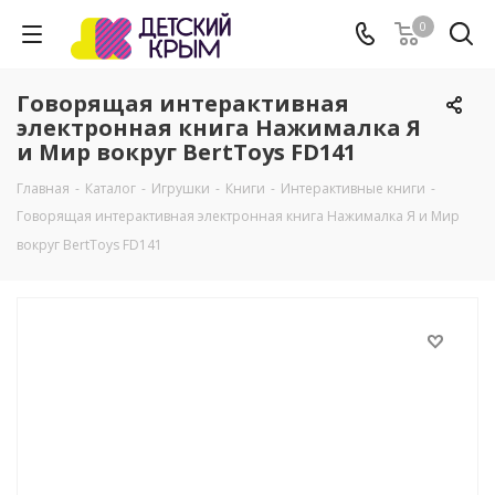
0
Говорящая интерактивная
электронная книга Нажималка Я
и Мир вокруг BertToys FD141
Главная
-
Каталог
-
Игрушки
-
Книги
-
Интерактивные книги
-
Говорящая интерактивная электронная книга Нажималка Я и Мир
вокруг BertToys FD141