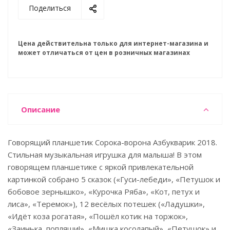
Поделиться
Цена действительна только для интернет-магазина и
может отличаться от цен в розничных магазинах
Описание
Говорящий планшетик Сорока-ворона Азбукварик 2018.
Стильная музыкальная игрушка для малыша! В этом
говорящем планшетике с яркой привлекательной
картинкой собрано 5 сказок («Гуси-лебеди», «Петушок и
бобовое зернышко», «Курочка Ряба», «Кот, петух и
лиса», «Теремок»), 12 весёлых потешек («Ладушки»,
«Идёт коза рогатая», «Пошёл котик на торжок»,
«Заинька, попляши!», «Мишка косолапый», «Петушок» и