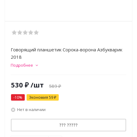
Говорящий планшетик Сорока-ворона Азбукварик
2018
Подробнее
530
₽
/шт
589
₽
-
10
%
Экономия
59
₽
Нет в наличии
??? ?????