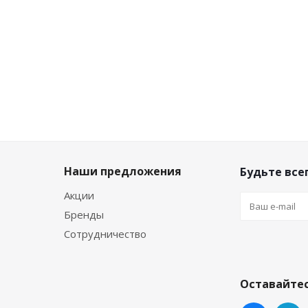
-
10
%
-
10
%
-
10
%
Экономия
192
₽
Экономия
62
₽
Экономия
62
₽
Наши предложения
Будьте всег
Акции
Бренды
Сотрудничество
Оставайтес