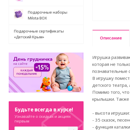
Подарочные наборы
Milota BOX
Подарочные сертификаты
«Детский Крым»
Описание
Игрушка развиваю
которая не тольк
познавательные с
В игрушку помест
детского театра, 
Помимо того, что
крылышки. Также 
Будьте всегда в курсе!
- высота игрушки:
Узнавайте о скидках и акциях
- 35 сказок, песен
первым
- функция каталки