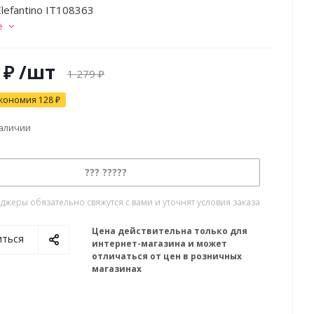
lefantino IT108363
е
₽
/шт
1 279
₽
кономия
128
₽
наличии
??? ?????
жеры обязательно свяжутся с вами и уточнят условия заказа
Цена действительна только для
иться
интернет-магазина и может
отличаться от цен в розничных
магазинах