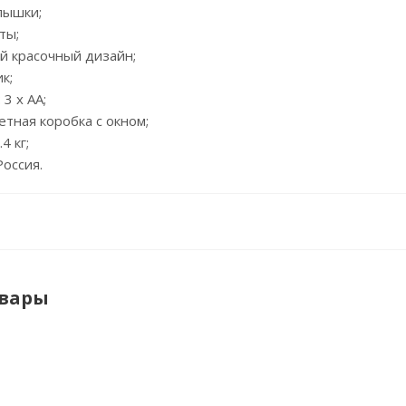
лышки;
ты;
й красочный дизайн;
к;
 3 х АА;
ветная коробка с окном;
4 кг;
Россия.
овары