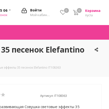
35 06
Войти
Корзина
0
0
0
вонок
Мой кабинет
пуста
 песенок Elefantino
 эффекты 35 песенок Elefantino IT108363
Артикул:
IT108363
развивающая Совушка световые эффекты 35