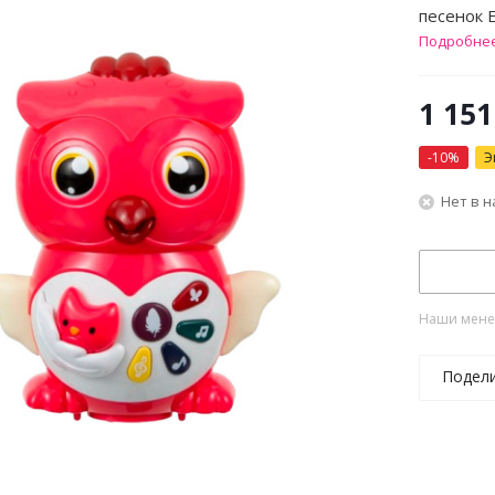
песенок E
Подробне
1 151
-
10
%
Э
Нет в 
Наши менед
Подел