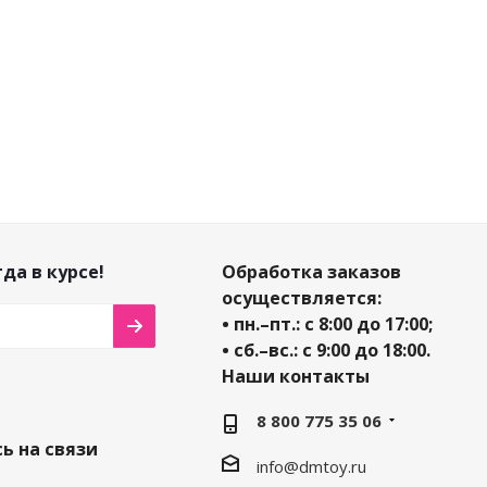
-
10
%
-
10
%
-
10
%
Экономия
192
Экономия
₽
Экономия
66
₽
190
₽
да в курсе!
Обработка заказов
осуществляется:
• пн.–пт.: с 8:00 до 17:00;
• сб.–вс.: с 9:00 до 18:00.
Наши контакты
8 800 775 35 06
ь на связи
info@dmtoy.ru