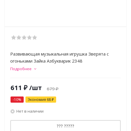
Развивающая музыкальная игрушка Зверята с
огоньками Зайка Азбукварик 2348
Подробнее
611
₽
/шт
679
₽
-
10
%
Экономия
68
₽
Нет в наличии
??? ?????