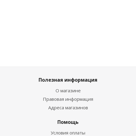
Много
Много
Мн
Достаточно
2 744
₽
/
557
₽
/шт
557
₽
/шт
1 727
₽
шт
619
₽
619
₽
1 919
3 049
₽
Полезная информация
О магазине
Правовая информация
Адреса магазинов
Помощь
Условия оплаты