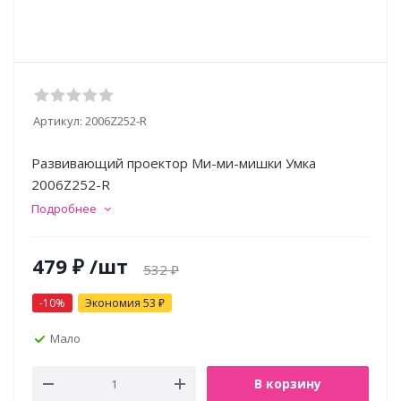
Артикул:
2006Z252-R
Развивающий проектор Ми-ми-мишки Умка
2006Z252-R
Подробнее
479
₽
/шт
532
₽
-
10
%
Экономия
53
₽
Мало
В корзину