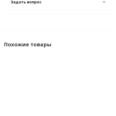
Задать вопрос
Похожие товары
Коляска
Коляска
Коляска 2
Коляска
Коляс
2 в 1
2 в 1
в 1 Peppy
2 в 1
2 в 1