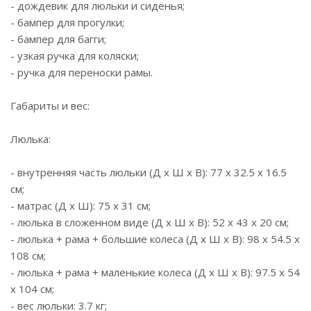
- дождевик для люльки и сиденья;
- бампер для прогулки;
- бампер для багги;
- узкая ручка для коляски;
- ручка для переноски рамы.
Габариты и вес:
Люлька:
- внутренняя часть люльки (Д х Ш х В): 77 x 32.5 x 16.5
см;
- матрас (Д х Ш): 75 x 31 см;
- люлька в сложенном виде (Д х Ш х В): 52 x 43 x 20 см;
- люлька + рама + большие колеса (Д х Ш х В): 98 x 54.5 x
108 см;
- люлька + рама + маленькие колеса (Д х Ш х В): 97.5 x 54
x 104 см;
- вес люльки: 3.7 кг;