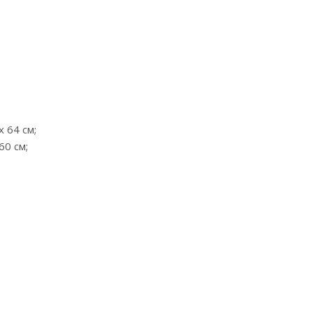
x 64 cм;
60 cм;