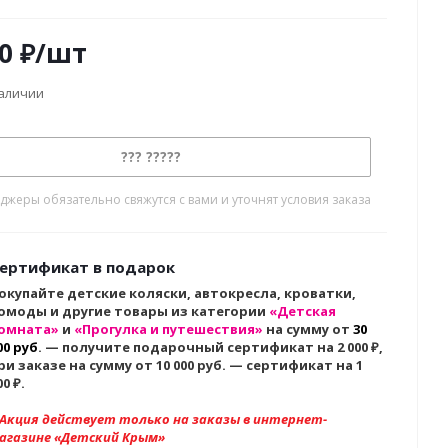
0
₽
/шт
наличии
??? ?????
жеры обязательно свяжутся с вами и уточнят условия заказа
ертификат в подарок
окупайте детские коляски, автокресла, кроватки,
омоды и другие товары из категории
«Детская
омната»
и
«Прогулка и путешествия»
на сумму от
30
00 руб
. — получите подарочный сертификат на 2 000
₽,
ри заказе на сумму от 10 000 руб. — сертификат на 1
00 ₽.
 Акция действует только на заказы в интернет-
агазине «Детский Крым»