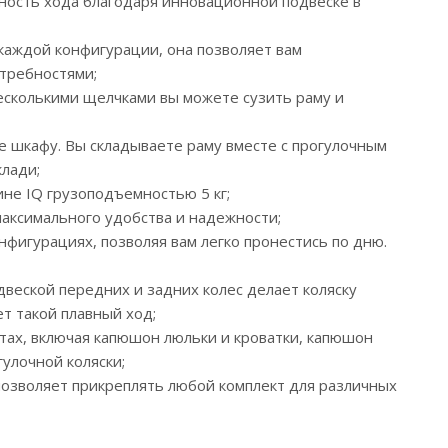
авность хода благодаря инновационной подвеске в
 каждой конфигурации, она позволяет вам
отребностями;
 Несколькими щелчками вы можете сузить раму и
е шкафу. Вы складываете раму вместе с прогулочным
клади;
ине IQ грузоподъемностью 5 кг;
максимального удобства и надежности;
онфигурациях, позволяя вам легко пронестись по дню.
двеской передних и задних колес делает коляску
ет такой плавный ход;
тах, включая капюшон люльки и кроватки, капюшон
гулочной коляски;
 позволяет прикреплять любой комплект для различных