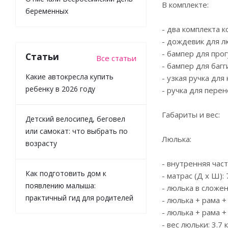
В комплекте:
беременных
- два комплекта 
- дождевик для л
- бампер для прог
Статьи
Все статьи
- бампер для багг
Какие автокресла купить
- узкая ручка для 
ребенку в 2026 году
- ручка для перен
Габариты и вес:
Детский велосипед, беговел
или самокат: что выбрать по
Люлька:
возрасту
- внутренняя часть
Как подготовить дом к
- матрас (Д х Ш): 
появлению малыша:
- люлька в сложен
практичный гид для родителей
- люлька + рама +
- люлька + рама +
- вес люльки: 3.7 к