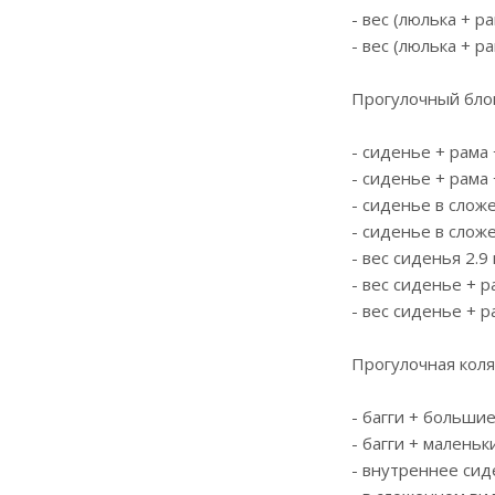
- вес (люлька + ра
- вес (люлька + ра
Прогулочный блок
- сиденье + рама 
- сиденье + рама 
- сиденье в сложе
- сиденье в сложе
- вес сиденья 2.9 
- вес сиденье + р
- вес сиденье + р
Прогулочная коляс
- багги + большие 
- багги + маленьки
- внутреннее сиде