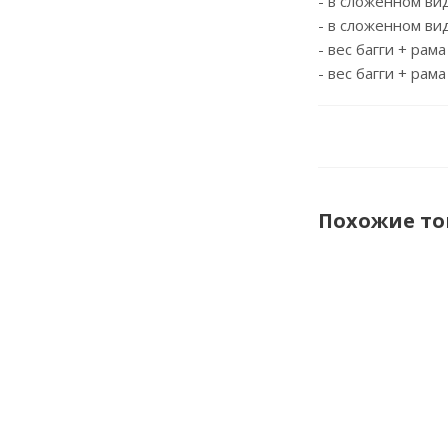
- в сложенном вид
- в сложенном вид
- вес багги + рама
- вес багги + рама
Похожие т