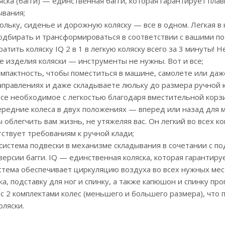
ляска (багги) — единственная багги, которая гарантирует пл
ывания;
люльку, сиденье и дорожную коляску — все в одном. Легкая в
одбирать и трансформироваться в соответствии с вашими п
ратить коляску IQ 2 в 1 в легкую коляску всего за 3 минуты!
е изделия коляски — инструменты не нужны. Вот и все;
омпактность, чтобы поместиться в машине, самолете или даж
аправлениях и даже складываете люльку до размера ручной 
 все необходимое с легкостью благодаря вместительной корз
ередние колеса в двух положениях — вперед или назад для 
ы облегчить вам жизнь, не утяжеляя вас. Он легкий во всех к
тствует требованиям к ручной клади;
система подвески в механизме складывания в сочетании с по
версии багги. IQ — единственная коляска, которая гарантиру
стема обеспечивает циркуляцию воздуха во всех нужных мес
а, подставку для ног и спинку, а также капюшон и спинку про
я с 2 комплектами колес (меньшего и большего размера), что
ляски.