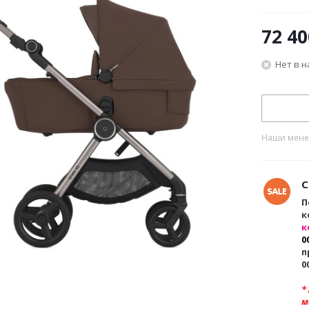
72 40
Нет в 
Наши менед
С
П
к
к
0
п
0
*
м