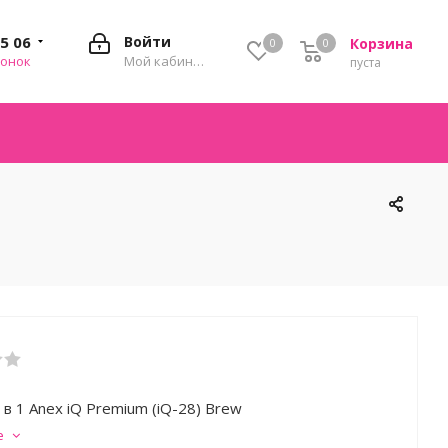
35 06
Войти
Корзина
0
0
0
вонок
Мой кабинет
пуста
 в 1 Anex iQ Premium (iQ-28) Brew
е