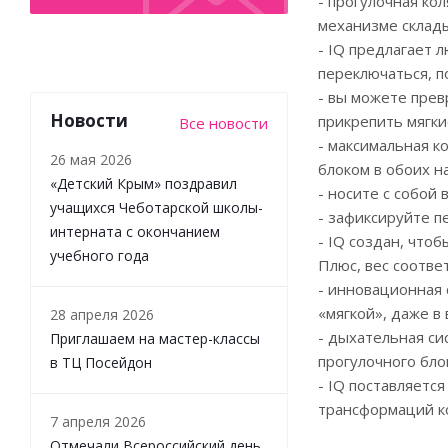
- прогулочная ко
механизме склад
- IQ предлагает 
переключаться, п
- вы можете прев
Новости
прикрепить мягки
Все новости
- максимальная к
26 мая 2026
блоком в обоих н
«Детский Крым» поздравил
- носите с собой
учащихся Чеботарской школы-
- зафиксируйте п
интерната с окончанием
- IQ создан, чтоб
учебного года
Плюс, вес соотве
- инновационная 
«мягкой», даже в 
28 апреля 2026
- дыхательная си
Приглашаем на мастер-классы
прогулочного блок
в ТЦ Посейдон
- IQ поставляетс
трансформаций ко
7 апреля 2026
Отмечали Всероссийский день