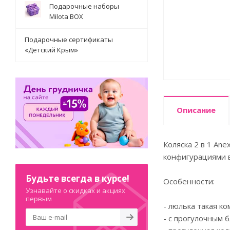
Подарочные наборы
Milota BOX
Подарочные сертификаты
«Детский Крым»
Описание
Коляска 2 в 1 An
конфигурациями 
Будьте всегда в курсе!
Особенности:
Узнавайте о скидках и акциях
первым
- люлька такая ко
- с прогулочным 