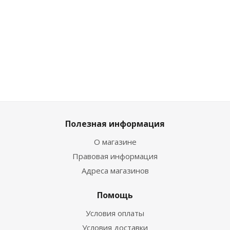
Достаточно
18 905
Ма
₽
/шт
147
147
19 900
700
₽
/
700
₽
/
45 90
50 900
₽
/
шт
шт
₽
/шт
шт
₽
Полезная информация
О магазине
Правовая информация
Адреса магазинов
Помощь
Условия оплаты
Условия доставки