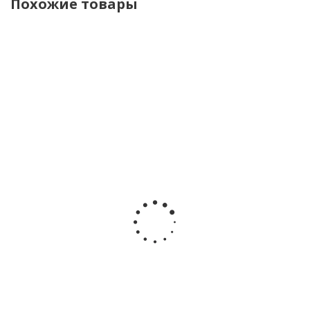
Похожие товары
Коляска
Коляска
Коляска 2
Коляска
Коляс
2 в 1
2 в 1
в 1 Peppy
2 в 1
2 в 1
Cybex
Cybex
Monaco
Ining
Carrel
Priam V
Priam V
Thermo
Baby
Ultra 
Style
Style
Latte рама
Sevila
CRL-65
Rosegold
Rosegold
бежевая
KR338
2026
Sepia
Cozy
black
Polar
Black
Beige
Beig
Мало
Мало
Мало