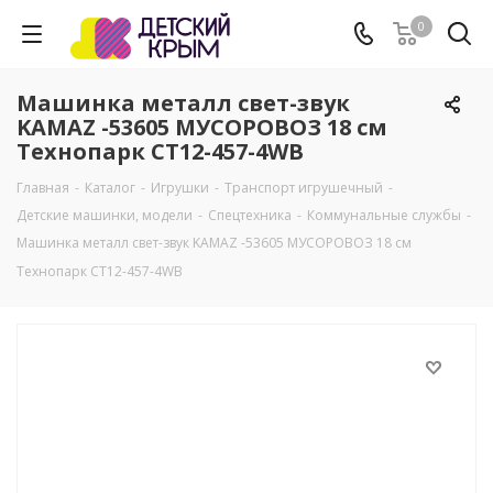
0
Машинка металл свет-звук
KAMAZ -53605 МУСОРОВОЗ 18 см
Технопарк CT12-457-4WB
Главная
-
Каталог
-
Игрушки
-
Транспорт игрушечный
-
Детские машинки, модели
-
Спецтехника
-
Коммунальные службы
-
Машинка металл свет-звук KAMAZ -53605 МУСОРОВОЗ 18 см
Технопарк CT12-457-4WB