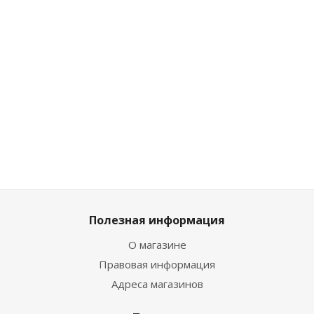
Мал
Мало
Достаточно
Мало
2 697
₽
шт
12 997
₽
/
шт
2 997
Полезная информация
О магазине
Правовая информация
Адреса магазинов