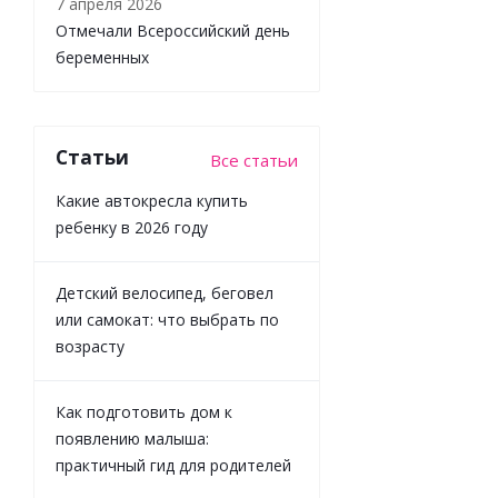
7 апреля 2026
Отмечали Всероссийский день
беременных
Статьи
Все статьи
Какие автокресла купить
Комплект
ребенку в 2026 году
велюровый
комбинезон
шапка
Детский велосипед, беговел
Наследникъ
Выжанова
или самокат: что выбрать по
НВ004-04008
возрасту
цвет серый
меланж
Как подготовить дом к
появлению малыша:
практичный гид для родителей