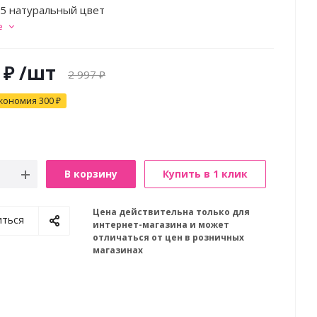
5 натуральный цвет
е
₽
/шт
2 997
₽
кономия
300
₽
В корзину
Купить в 1 клик
Цена действительна только для
иться
интернет-магазина и может
отличаться от цен в розничных
магазинах