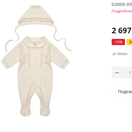
02009-05
Подробне
2 697
-
10
%
Э
Мало
Подел