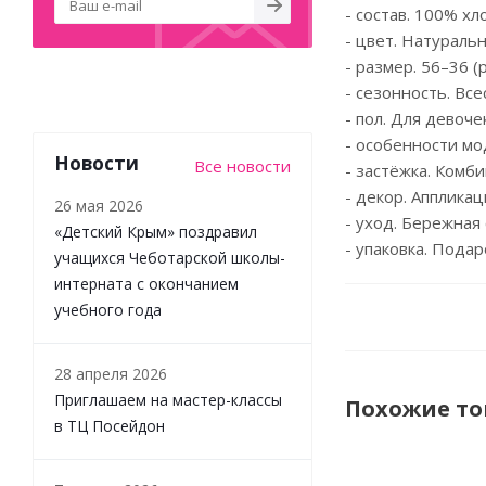
- состав. 100% х
- цвет. Натураль
- размер. 56–36 (
- сезонность. Вс
- пол. Для девоче
- особенности мо
Новости
Все новости
- застёжка. Комб
- декор. Аппликац
26 мая 2026
- уход. Бережная
«Детский Крым» поздравил
- упаковка. Подар
учащихся Чеботарской школы-
интерната с окончанием
учебного года
28 апреля 2026
Приглашаем на мастер-классы
Похожие т
в ТЦ Посейдон