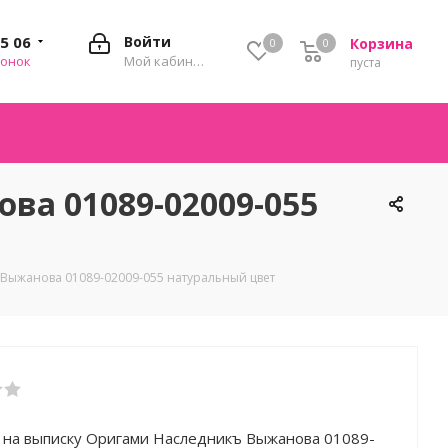
35 06
Войти
Корзина
0
0
0
вонок
Мой кабинет
пуста
а 01089-02009-055
Выжанова 01089-02009-055 натуральный цвет
 на выписку Оригами Наследникъ Выжанова 01089-