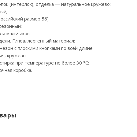
лопок (интерлок), отделка — натуральное кружево;
ный;
российский размер 56);
есезонный;
к и мальчиков;
дели. Гипоаллергенный материал;
инезон с плоскими кнопками по всей длине;
ия, кружево;
 стирка при температуре не более 30 °C;
очная коробка.
овары