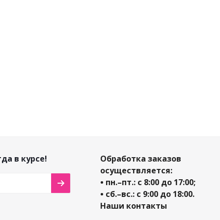
3 597
₽
/
шт
Много
Достаточно
Достаточн
3 997
₽
-
10
%
Экономия
400
₽
да в курсе!
Обработка заказов
осуществляется:
• пн.–пт.: с 8:00 до 17:00;
• сб.–вс.: с 9:00 до 18:00.
Наши контакты