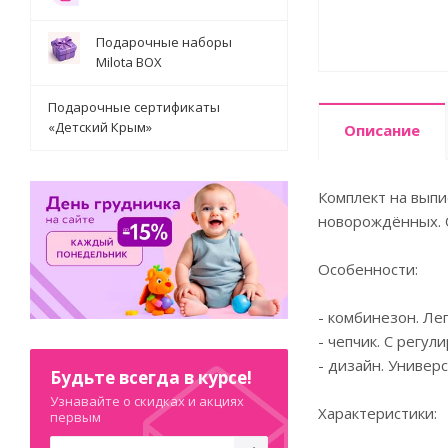
Подарочные наборы
Milota BOX
Подарочные сертификаты
«Детский Крым»
Описание
Комплект на выпи
новорождённых. О
Особенности:
- комбинезон. Ле
- чепчик. С регу
- дизайн. Универ
Будьте всегда в курсе!
Узнавайте о скидках и акциях
Характеристики:
первым