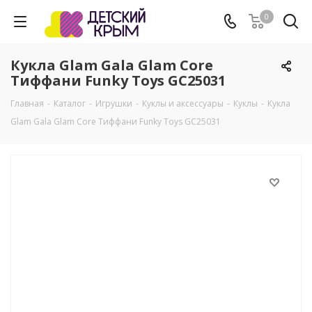
0
Кукла Glam Gala Glam Core
Тиффани Funky Toys GC25031
Главная
-
Каталог
-
Игрушки
-
Куклы и аксессуары
-
Куклы
-
Кукла
Glam Gala Glam Core Тиффани Funky Toys GC25031