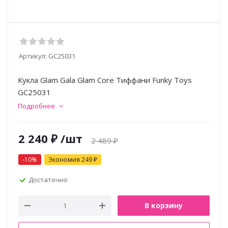
Артикул:
GC25031
Кукла Glam Gala Glam Core Тиффани Funky Toys
GC25031
Подробнее
2 240
₽
/шт
2 489
₽
-
10
%
Экономия
249
₽
Достаточно
В корзину