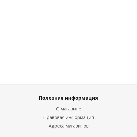
Много
Достаточно
Достаточно
2 798
₽
/
2 582
₽
/шт
шт
2 285
₽
/шт
2 869
₽
3 109
₽
2 539
₽
Полезная информация
О магазине
Правовая информация
Адреса магазинов