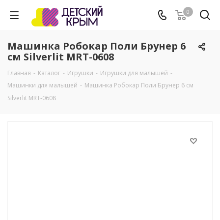
0
Машинка Робокар Поли Брунер 6
см Silverlit MRT-0608
Главная
-
Каталог
-
Игрушки
-
Игрушки для малышей
-
Машинки для малышей
-
Машинка Робокар Поли Брунер 6 см
Silverlit MRT-0608