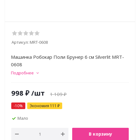
Артикул:
MRT-0608
Машинка Робокар Поли Брунер 6 см Silverlit MRT-
0608
Подробнее
998
₽
/шт
1 109
₽
-
10
%
Экономия
111
₽
Мало
В корзину