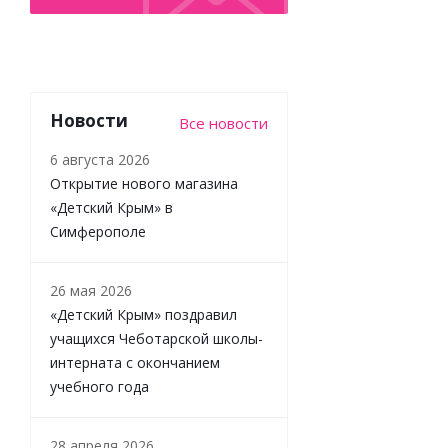
Новости
Все новости
Мебель
6 августа 2026
для кукол
11
Открытие нового магазина
предметов
«Детский Крым» в
белая
Симферополе
Pema kids
26 мая 2026
Много
«Детский Крым» поздравил
учащихся Чеботарской школы-
3 419
₽
/
шт
интерната с окончанием
3 799
₽
учебного года
-
10
%
Экономия
28 апреля 2026