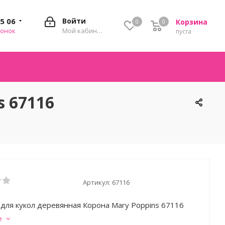
35 06
Войти
Корзина
0
0
0
вонок
Мой кабинет
пуста
s 67116
Артикул:
67116
 для кукол деревянная Корона Mary Poppins 67116
е