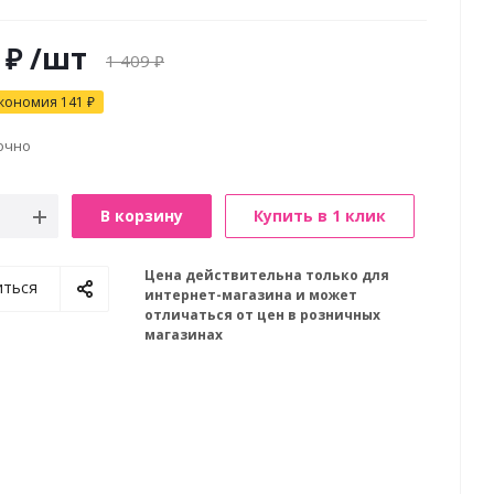
₽
/шт
1 409
₽
кономия
141
₽
очно
В корзину
Купить в 1 клик
Цена действительна только для
иться
интернет-магазина и может
отличаться от цен в розничных
магазинах