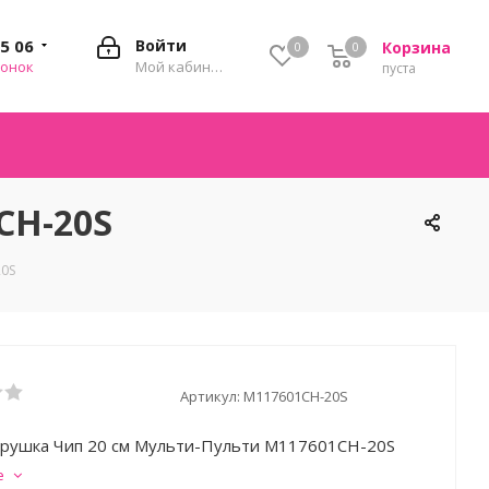
35 06
Войти
Корзина
0
0
0
вонок
Мой кабинет
пуста
CH-20S
20S
Артикул:
M117601CH-20S
грушка Чип 20 см Мульти-Пульти M117601CH-20S
е