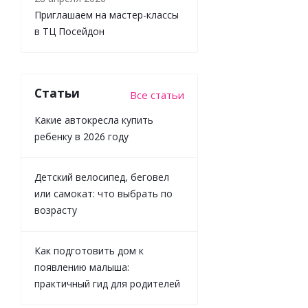
Приглашаем на мастер-классы
1 124
₽
/
в ТЦ Посейдон
шт
1 249
₽
-
10
%
Экономия
Статьи
Все статьи
125
₽
Какие автокресла купить
ребенку в 2026 году
Детский велосипед, беговел
или самокат: что выбрать по
возрасту
Как подготовить дом к
появлению малыша:
практичный гид для родителей