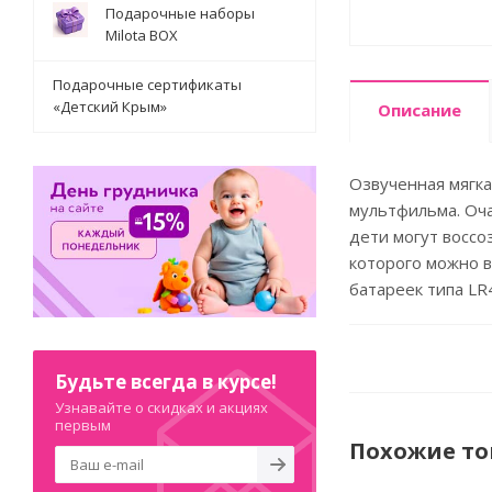
Подарочные наборы
Milota BOX
Подарочные сертификаты
«Детский Крым»
Описание
Озвученная мягка
мультфильма. Оча
дети могут воссо
которого можно в
батареек типа LR4
Будьте всегда в курсе!
Узнавайте о скидках и акциях
первым
Похожие т