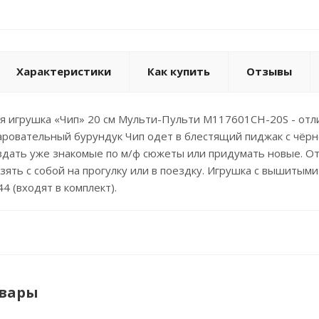
Характеристики
Как купить
Отзывы
я игрушка «Чип» 20 см Мульти-Пульти M117601CH-20S - отл
ровательный бурундук Чип одет в блестящий пиджак с чёрно
здать уже знакомые по м/ф сюжеты или придумать новые. О
зять с собой на прогулку или в поездку. Игрушка с вышитыми
4 (входят в комплект).
овары