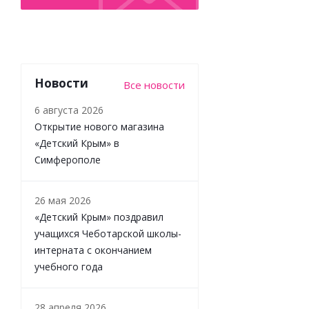
Новости
Все новости
6 августа 2026
Открытие нового магазина
«Детский Крым» в
Мягкая
Симферополе
игрушка Кот
Матроскин
18 см
26 мая 2026
музыкальная
«Детский Крым» поздравил
Мульти-
учащихся Чеботарской школы-
Пульти
V62523-18S-
интерната с окончанием
WOD
учебного года
Много
28 апреля 2026