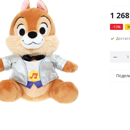
1 268
-
10
%
Э
Достат
Подел