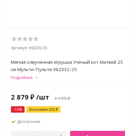
Артикул:
V62332-25
Мягкая озвученная игрушка Учёный кот Матвей 25
см Мульти-Пульти V62332-25
Подробнее
2 879
₽
/шт
3 199
₽
-
10
%
Экономия
320
₽
Достаточно