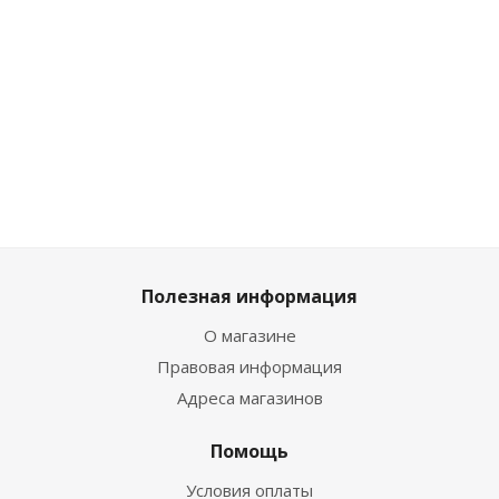
До
Много
Достаточно
Достаточно
1 
1 124
₽
/
2 384
₽
/шт
3 041
₽
/шт
шт
2 649
₽
3 379
₽
1
1 249
₽
Полезная информация
О магазине
Правовая информация
Адреса магазинов
Помощь
Условия оплаты