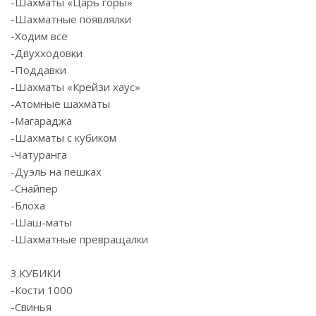
-Шахматы «Царь горы»
-Шахматные появлялки
-Ходим все
-Двухходовки
-Поддавки
-Шахматы «Крейзи хаус»
-Атомные шахматы
-Магараджа
-Шахматы с кубиком
-Чатуранга
-Дуэль на пешках
-Снайпер
-Блоха
-Шаш-маты
-Шахматные превращалки
3.КУБИКИ
-Кости 1000
-Свинья