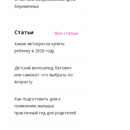
беременных
Набор для
раскопок
Статьи
Все статьи
Кубикрафт
Охотники за
Какие автокресла купить
сокровищами
ребенку в 2026 году
Десятое
Королевство
05999
Детский велосипед, беговел
или самокат: что выбрать по
возрасту
Достаточно
Как подготовить дом к
944
₽
/шт
появлению малыша:
1 049
₽
практичный гид для родителей
-
10
%
Экономия
105