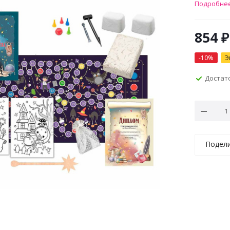
Подробне
854
₽
-
10
%
Э
Достат
Подел