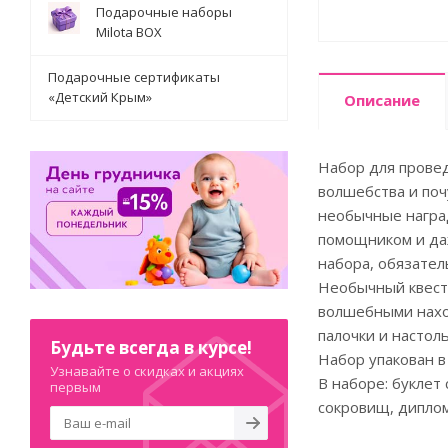
Подарочные наборы
Milota BOX
Подарочные сертификаты
«Детский Крым»
Описание
Набор для провед
волшебства и поч
необычные награ
помощником и даж
набора, обязател
Необычный квест 
волшебными наход
палочки и настол
Будьте всегда в курсе!
Набор упакован 
Узнавайте о скидках и акциях
В наборе: буклет 
первым
сокровищ, диплом