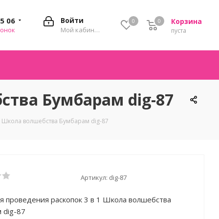
35 06
Войти
Корзина
0
0
0
вонок
Мой кабинет
пуста
ства Бумбарам dig-87
1 Школа волшебства Бумбарам dig-87
Артикул:
dig-87
я проведения раскопок 3 в 1 Школа волшебства
 dig-87