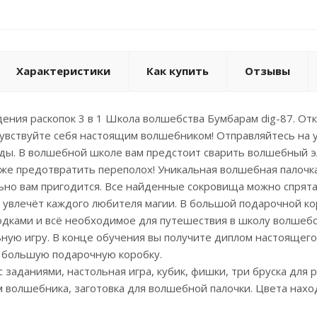
Характеристики
Как купить
Отзывы
ения раскопок 3 в 1 Школа волшебства Бумбарам dig-87. Отк
увствуйте себя настоящим волшебником! Отправляйтесь на у
ды. В волшебной школе вам предстоит сварить волшебный э
е предотвратить переполох! Уникальная волшебная палочка
ьно вам пригодится. Все найденные сокровища можно спрятат
увлечёт каждого любителя магии. В большой подарочной кор
ками и всё необходимое для путешествия в школу волшебст
ьную игру. В конце обучения вы получите диплом настоящего 
в большую подарочную коробку.
с заданиями, настольная игра, кубик, фишки, три бруска для
 волшебника, заготовка для волшебной палочки. Цвета нахо