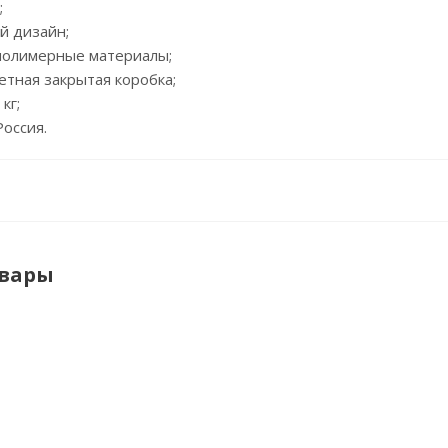
;
й дизайн;
, полимерные материалы;
ветная закрытая коробка;
 кг;
Россия.
овары