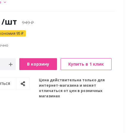
е
/шт
949
₽
кономия
95
₽
очно
В корзину
Купить в 1 клик
Цена действительна только для
иться
интернет-магазина и может
отличаться от цен в розничных
магазинах