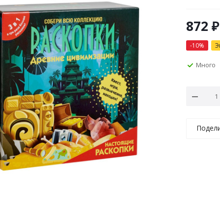
872
₽
-
10
%
Э
Много
Подел