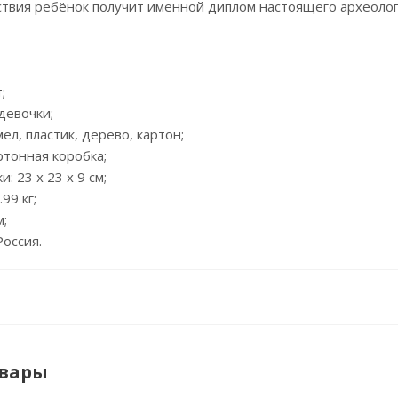
ствия ребёнок получит именной диплом настоящего археолог
;
 девочки;
мел, пластик, дерево, картон;
артонная коробка;
: 23 x 23 x 9 см;
.99 кг;
м;
Россия.
овары