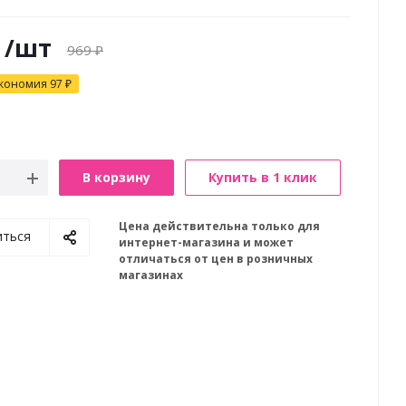
/шт
969
₽
кономия
97
₽
В корзину
Купить в 1 клик
Цена действительна только для
иться
интернет-магазина и может
отличаться от цен в розничных
магазинах