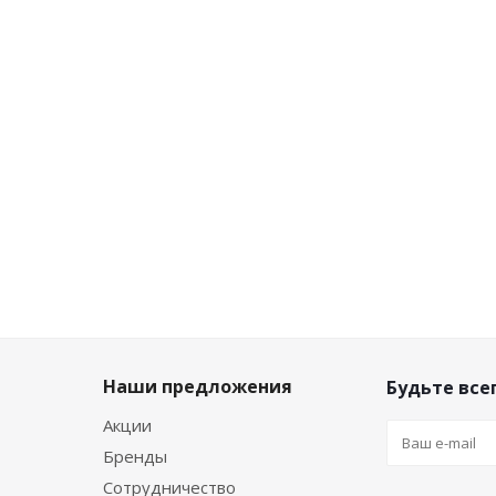
Много
Много
458
₽
/шт
458
₽
/шт
458
₽
/шт
509
₽
509
₽
509
₽
-
10
%
-
10
%
-
10
%
Экономия
51
Экономия
51
Экономия
51
₽
₽
₽
Наши предложения
Будьте всег
Акции
Бренды
Сотрудничество