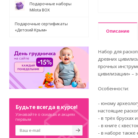
Подарочные наборы
Milota BOX
Подарочные сертификаты
«Детский Крым»
Описание
Набор для раскоп
древних цивилиза
прочных инструме
цивилизации» – э
Особенности:
- юному археолог
Будьте всегда в курсе!
настоящие раскоп
Узнавайте о скидках и акциях
- в трёх брусках
первым
- в книге с квес
- в наборе также