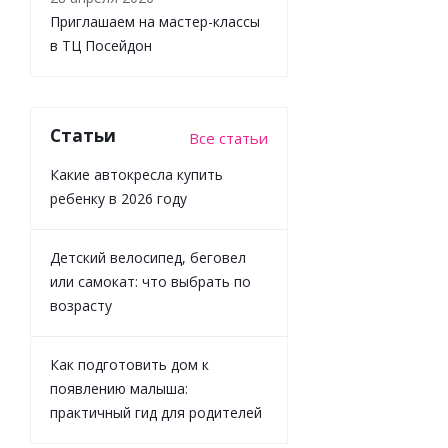
Приглашаем на мастер-классы
в ТЦ Посейдон
Статьи
Все статьи
Какие автокресла купить
ребенку в 2026 году
Набор для
раскопок
Детский велосипед, беговел
Кубикрафт
или самокат: что выбрать по
Охотники за
возрасту
сокровищами
Десятое
Королевство
Как подготовить дом к
05999
появлению малыша:
практичный гид для родителей
Достаточно