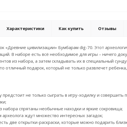
Характеристики
Как купить
Отзывы
ок «Древние цивилизации» Бумбарам dig-70. Этот археолог
ций. В наборе есть всё необходимое для игры – ничего док
нтов из набора, а затем складывать их в специальный сунд
то отличный подарок, который не только развлечет ребенка, 
у предстоит не только сыграть в игру-ходилку и совершить 
ки;
 из набора спрятаны необычные находки и яркие сокровища;
том археолога ждут множество интересных загадок;
 есть две открытки-раскраски, которые можно подарить близ