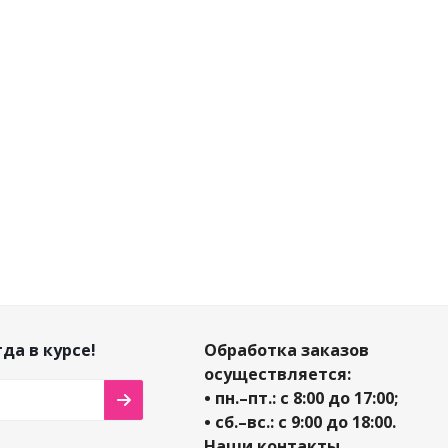
Достаточно
458
₽
/шт
458
₽
/шт
701
₽
/шт
69
509
₽
509
₽
779
₽
-
10
%
-
10
%
-
10
%
Экономия
51
Экономия
51
Экономия
78
Э
₽
₽
₽
да в курсе!
Обработка заказов
осуществляется:
• пн.–пт.: с 8:00 до 17:00;
• сб.–вс.: с 9:00 до 18:00.
Наши контакты