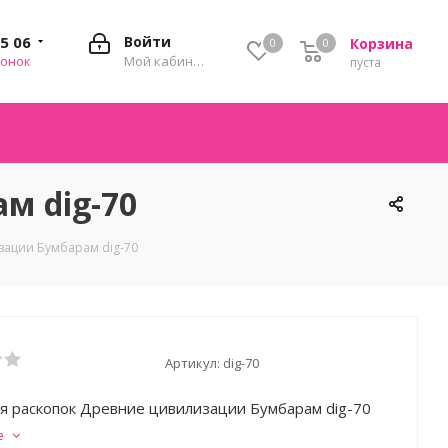
35 06
Войти
Корзина
0
0
0
вонок
Мой кабинет
пуста
м dig-70
зации Бумбарам dig-70
Артикул:
dig-70
я раскопок Древние цивилизации Бумбарам dig-70
е