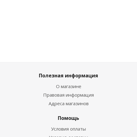
Достаточно
Много
Мн
Много
458
₽
944
₽
/шт
458
₽
/шт
458
₽
/шт
509
1 049
₽
509
₽
509
₽
Полезная информация
О магазине
Правовая информация
Адреса магазинов
Помощь
Условия оплаты