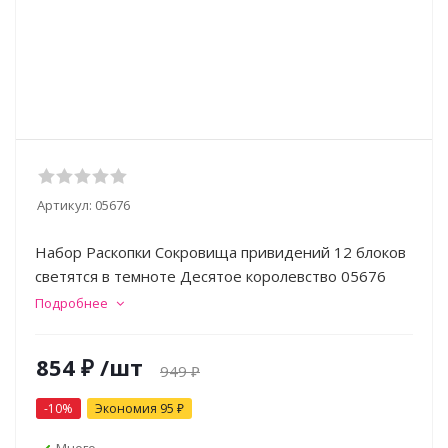
Артикул:
05676
Набор Раскопки Сокровища привидений 12 блоков
светятся в темноте Десятое королевство 05676
Подробнее
854
₽
/шт
949
₽
-
10
%
Экономия
95
₽
Много