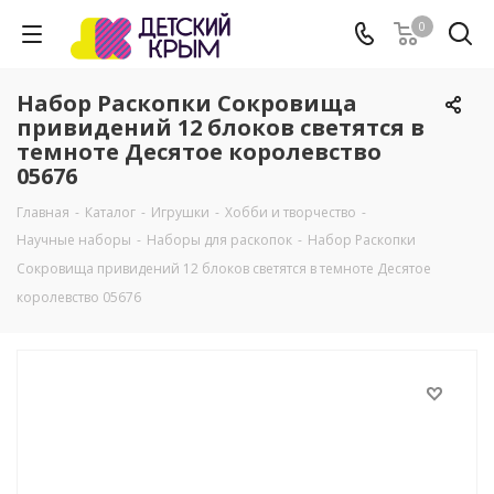
0
Набор Раскопки Сокровища
привидений 12 блоков светятся в
темноте Десятое королевство
05676
Главная
-
Каталог
-
Игрушки
-
Хобби и творчество
-
Научные наборы
-
Наборы для раскопок
-
Набор Раскопки
Сокровища привидений 12 блоков светятся в темноте Десятое
королевство 05676