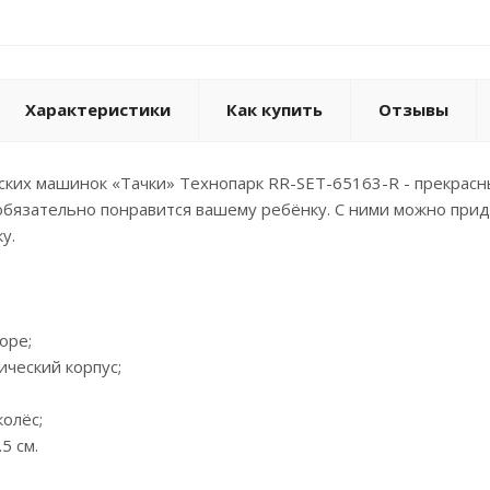
Характеристики
Как купить
Отзывы
ких машинок «Тачки» Технопарк RR-SET-65163-R - прекрасн
обязательно понравится вашему ребёнку. С ними можно при
у.
оре;
ический корпус;
колёс;
5 см.