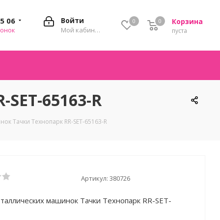
35 06
Войти
Корзина
0
0
0
вонок
Мой кабинет
пуста
-SET-65163-R
ок Тачки Технопарк RR-SET-65163-R
Артикул:
380726
таллических машинок Тачки Технопарк RR-SET-