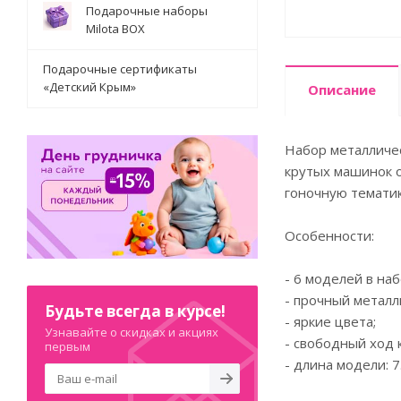
Подарочные наборы
Milota BOX
Подарочные сертификаты
«Детский Крым»
Описание
Набор металличес
крутых машинок 
гоночную тематик
Особенности:
- 6 моделей в наб
- прочный металл
Будьте всегда в курсе!
- яркие цвета;
Узнавайте о скидках и акциях
- свободный ход 
первым
- длина модели: 7.