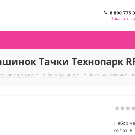
8 800 775 
Заказать з
шинок Тачки Технопарк RR
е машинки, модели
-
Наборы машинок
-
Набор металлических машин
Набор ме
65163-R