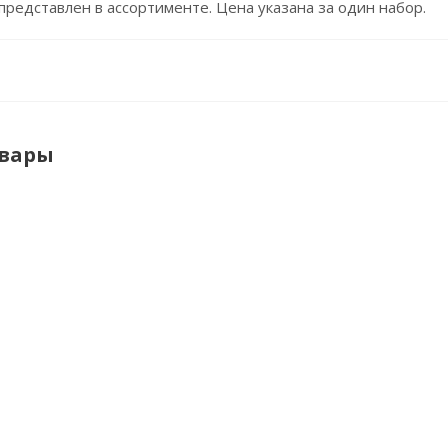
представлен в ассортименте. Цена указана за один набор.
овары
Игрушка
Набор
Набор
Автоперевозчик
металлических
игровой