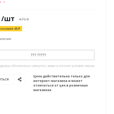
е
/шт
479
₽
кономия
48
₽
наличии
??? ?????
жеры обязательно свяжутся с вами и уточнят условия заказа
Цена действительна только для
иться
интернет-магазина и может
отличаться от цен в розничных
магазинах