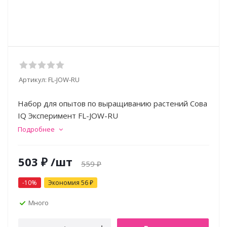
Артикул:
FL-JOW-RU
Набор для опытов по выращиванию растений Сова
IQ Эксперимент FL-JOW-RU
Подробнее
503
₽
/шт
559
₽
-
10
%
Экономия
56
₽
Много