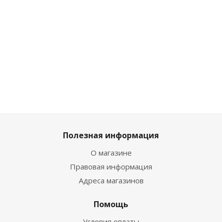
Мн
Достаточно
Много
Мало
746
₽
/
503
530
₽
/шт
530
₽
/шт
шт
шт
589
₽
589
₽
829
₽
559
Полезная информация
О магазине
Правовая информация
Адреса магазинов
Помощь
Условия оплаты