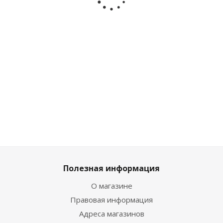
Bee Box mini
Birds Box
Бобёр Бокс
Moo Bo
iLikeGift
mini iLikeGift
mini iLikeGift
iLikeGif
MBS042
MBS040
MBS039
MB134
Достаточ
Много
Достаточно
Достаточно
1 309
₽
859
₽
/шт
859
₽
/шт
859
₽
/шт
шт
Полезная информация
О магазине
Правовая информация
Адреса магазинов