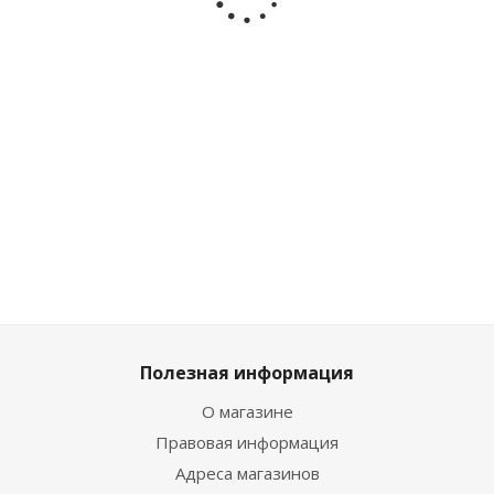
Moo Box
Bee Box
Birds Box
Космо Бо
iLikeGift
iLikeGift
iLikeGift
iLikeGift 
MBS037
MB138
MB137
0004
Достаточно
Достаточно
Достаточ
Много
1 309
₽
/
1 309
₽
/
1 329
₽
859
₽
/шт
шт
шт
шт
Полезная информация
О магазине
Правовая информация
Адреса магазинов