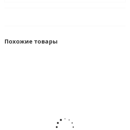
Похожие товары
НОВИНКА
НОВИНКА
НОВИНКА
НОВИНКА
Подарочный
Подарочный
Подарочный
Подароч
набор
набор
набор
набор
MilotaBox
MilotaBox
MilotaBox
MilotaB