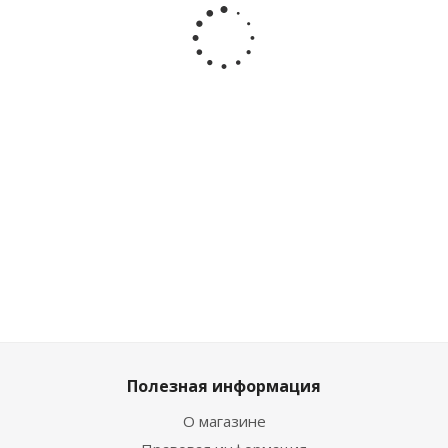
набор
набор
набор
набор
MilotaBox
MilotaBox
MilotaBox
MilotaB
Bee Box mini
Birds Box
Бобёр Бокс
Бобёр Бо
iLikeGift
mini iLikeGift
mini iLikeGift
iLikeGif
MBS042
MBS040
MBS039
MB136
Достаточ
Много
Достаточно
Достаточно
1 349
₽
859
₽
/шт
859
₽
/шт
859
₽
/шт
шт
Полезная информация
О магазине