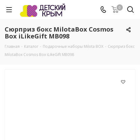
0
Сюрприз бокс MilotaBox Cosmos
Box iLikeGift MB098
Главная
-
Каталог
-
Подарочные наборы Milota BOX
-
Сюрприз бокс
MilotaBox Cosmos Box iLikeGift MB098