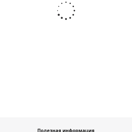
Samara
1000529
Полиция
Технопарк
2114-12SLPOL-
SR
Мало
Достато
Достаточно
Много
800
₽
/
809
₽
шт
шт
836
₽
/шт
881
₽
/шт
889
₽
899
₽
929
₽
979
₽
Полезная информация