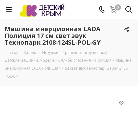
0
Машина инерционная LADA
Полиция 17 см свет звук
Технопарк 2108-124SL-POL-GY
Главная
-
Каталог
-
Игрушки
-
Транспорт игрушечный
-
Детские машинки, модели
-
Службы спасения
-
Полиция
-
Машина
инерционная LADA Полиция 17 см свет звук Технопарк 2108-124SL-
POL-GY