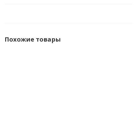
Похожие товары
Игрушка
Машинка
Машинка
Машин
машинка
инерционная
Полиция
Полиц
металлическая
Полиция
Технопарк
Техноп
LADA-2114
свет и звук
2311A0174
2311A01