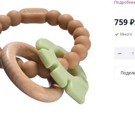
Подробне
759
₽
Много
Подел