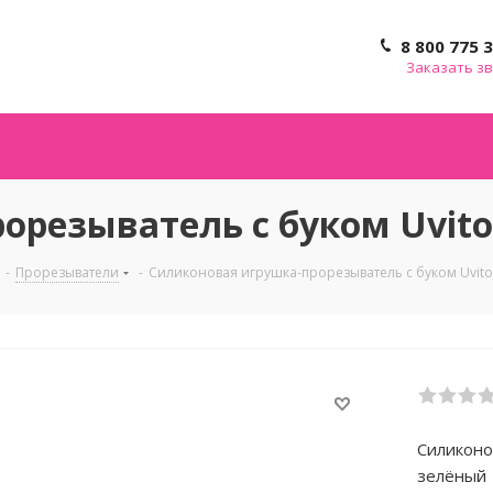
8 800 775 
Заказать з
орезыватель с буком Uvito
-
Прорезыватели
-
Силиконовая игрушка-прорезыватель с буком Uvito
Силиконо
зелёный