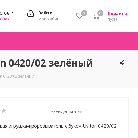
35 06
Войти
Корзина
0
0
0
вонок
Мой кабинет
пуста
n 0420/02 зелёный
n 0420/02 зелёный
Артикул:
0420/02
вая игрушка-прорезыватель с буком Uviton 0420/02