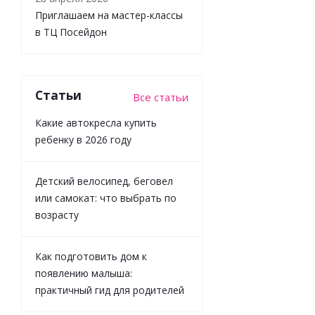
Приглашаем на мастер-классы
в ТЦ Посейдон
Статьи
Все статьи
Какие автокресла купить
Игрушка-
ребенку в 2026 году
прорезывател
Банан Infantin
316745
Детский велосипед, беговел
или самокат: что выбрать по
возрасту
Много
Как подготовить дом к
999
₽
/шт
появлению малыша:
практичный гид для родителей