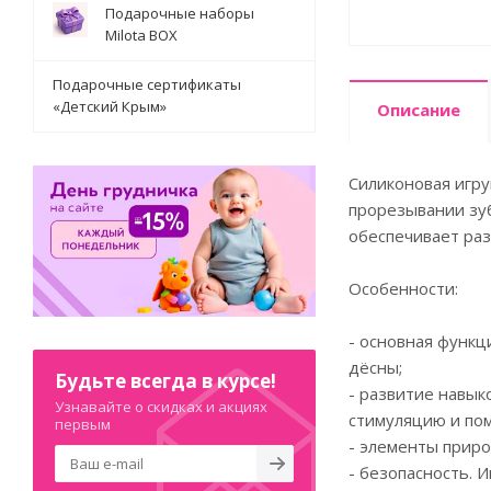
Подарочные наборы
Milota BOX
Подарочные сертификаты
«Детский Крым»
Описание
Силиконовая игру
прорезывании зуб
обеспечивает ра
Особенности:
- основная функц
дёсны;
Будьте всегда в курсе!
- развитие навык
Узнавайте о скидках и акциях
стимуляцию и пом
первым
- элементы приро
- безопасность. 