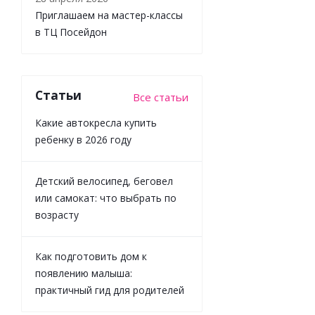
315319
Приглашаем на мастер-классы
в ТЦ Посейдон
Достаточно
3 167
₽
/
Статьи
Все статьи
шт
3 519
₽
Какие автокресла купить
ребенку в 2026 году
-
10
%
Экономия
352
₽
Детский велосипед, беговел
или самокат: что выбрать по
возрасту
Как подготовить дом к
появлению малыша:
практичный гид для родителей