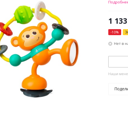
Подробне
1 133
-
10
%
Э
Нет в 
Наши менед
Подел