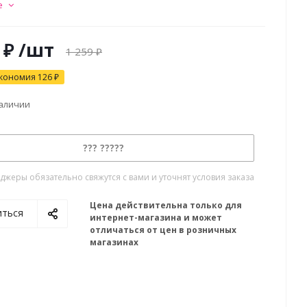
е
₽
/шт
1 259
₽
кономия
126
₽
наличии
??? ?????
жеры обязательно свяжутся с вами и уточнят условия заказа
Цена действительна только для
иться
интернет-магазина и может
отличаться от цен в розничных
магазинах