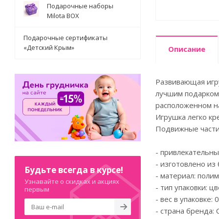
Подарочные наборы
Milota BOX
Подарочные сертификаты
«Детский Крым»
Описание
Развивающая игру
лучшим подарком 
расположенном н
Игрушка легко кре
Подвижные части 
- привлекательны
- изготовлено из
Будьте всегда в курсе!
- материал: поли
Узнавайте о скидках и акциях
- тип упаковки: ц
первым
- вес в упаковке: 0
- страна бренда: