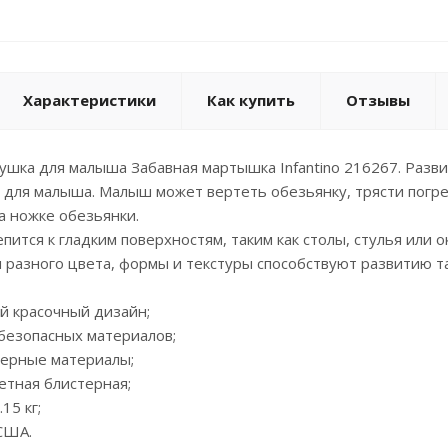
Характеристики
Как купить
Отзывы
шка для малыша Забавная мартышка Infantino 216267. Разв
для малыша. Малыш может вертеть обезьянку, трясти погре
а ножке обезьянки.
пится к гладким поверхностям, таким как столы, стулья или 
разного цвета, формы и текстуры способствуют развитию та
й красочный дизайн;
 безопасных материалов;
мерные материалы;
ветная блистерная;
.15 кг;
 США.