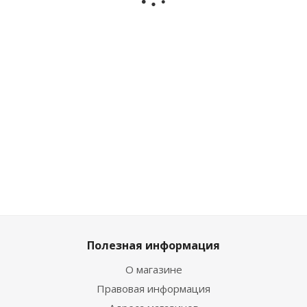
Рэй Miniforce
Лео Miniforce
Сэмми
304011
304007
Miniforce
304005
Мало
Мало
Достаточно
Достаточ
1 799
₽
/
1 799
₽
/
1 934
₽
1 799
₽
/
шт
шт
/шт
шт
1 999
₽
1 999
₽
2 149
₽
1 999
₽
Полезная информация
О магазине
Правовая информация