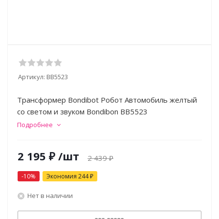
Артикул:
ВВ5523
Трансформер Bondibot Робот Автомобиль желтый
со светом и звуком Bondibon ВВ5523
Подробнее
2 195
₽
/шт
2 439
₽
-
10
%
Экономия
244
₽
Нет в наличии