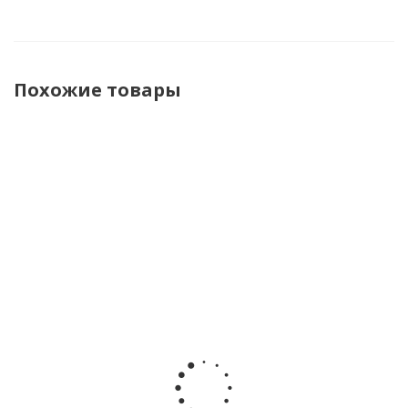
Похожие товары
Игровой
Игровой
Игровой
Игровой
Супер
набор
набор
набор
Дино
Динозавр -
Динозавр -
Динозавр 
Морфер
трансформер
трансформер
трансформ
Miniforce
Веспера с
Стегос с
Птера с
304012
фигуркой
фигуркой
фигуркой