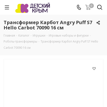
0
Трансформер Карбот Angry Puff S7
Hello Carbot 70090 16 см
Главная
-
Каталог
-
Игрушки
-
Игровые наборы и фигурки
-
Роботы-трансформеры
-
Трансформер Карбот Angry Puff S7 Hello
Carbot 70090 16 см