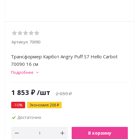
Артикул:
70090
Трансформер Карбот Angry Puff S7 Hello Carbot
70090 16 см
Подробнее
1 853
₽
/шт
2 059
₽
-
10
%
Экономия
206
₽
Достаточно
В корзину