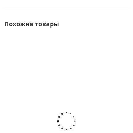
Похожие товары
Игровой
Игровой
Игровой
Игровой
Супер
набор
набор
набор
Дино
Динозавр -
Динозавр -
Динозавр 
Морфер
трансформер
трансформер
трансформ
Miniforce
Веспера с
Стегос с
Птера с
304012
фигуркой
фигуркой
фигуркой
Рэй Miniforce
Лео Miniforce
Сэмми