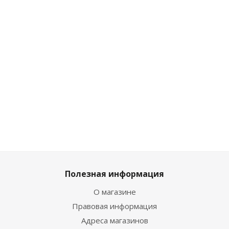
304011
304007
Miniforce
304005
Мало
Мало
Достаточно
Достаточ
1 799
₽
/
1 799
₽
/
1 934
₽
1 799
₽
/
шт
шт
/шт
шт
1 999
₽
1 999
₽
2 149
₽
1 999
₽
Полезная информация
О магазине
Правовая информация
Адреса магазинов