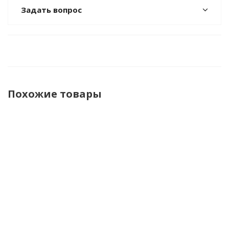
Задать вопрос
Похожие товары
Книжка
Книжка
Книжка
Книга
Кни