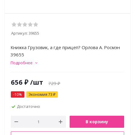
Артикул:
39655
Книжка Грузовик, а где прицеп? Орлова А. Росмэн
39655
Подробнее
656
₽
/шт
729
₽
-
10
%
Экономия
73
₽
Достаточно
В корзину