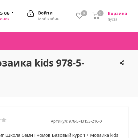
35 06
Войти
Корзина
0
0
0
вонок
Мой кабинет
пуста
аика kids 978-5-
Артикул:
978-5-43153-216-0
иг Школа Семи Гномов Базовый курс 1+ Мозаика kids