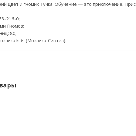
ий цвет и гномик Тучка. Обучение — это приключение. Прис
53-216-0;
еми Гномов;
ниц: 80;
озаика kids (Мозаика-Синтез).
овары