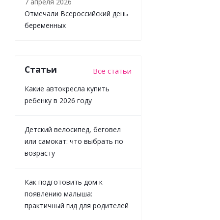
7 апреля 2026
Отмечали Всероссийский день
беременных
Книжка
Грузовик,
а где
Статьи
Все статьи
прицеп?
Орлова А.
Какие автокресла купить
Росмэн
ребенку в 2026 году
39655
Детский велосипед, беговел
или самокат: что выбрать по
Достаточно
возрасту
656
₽
/
шт
729
₽
Как подготовить дом к
появлению малыша:
-
10
%
практичный гид для родителей
Экономия
73
₽