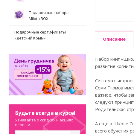
Подарочные наборы
Milota BOX
Подарочные сертификаты
«Детский Крым»
Описание
Набор книг «Школ
развитие когнити
Система выстроен
Семи Гномов имею
важное, чтобы за
следуют принципу
Родительская стр
Будьте всегда в курсе!
Узнавайте о скидках и акциях
А еще в Школе Се
первым
всего обучения р