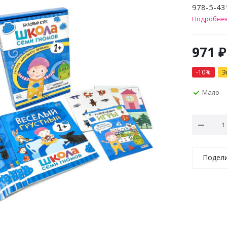
978-5-43
Подробне
971
₽
-
10
%
Э
Мало
Подел