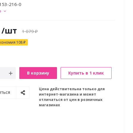
153-216-0
е
/шт
1 079
₽
кономия
108
₽
В корзину
Купить в 1 клик
Цена действительна только для
иться
интернет-магазина и может
отличаться от цен в розничных
магазинах