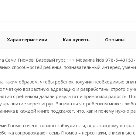
Характеристики
Как купить
Отзывы
а Семи Гномов. Базовый курс 1+» Мозаика kids 978-5-43153-2
вных способностей ребенка: познавательный интерес, умени
а таким образом, чтобы ребёнок получил необходимые знан
т четкую возрастную адресацию и разработаны строго с уч
нятия с ребенком давали результат и приносили радость. По
 «развитие через игру». Заниматься с ребенком может любо
аничка в каждой книге подскажет, что, как и почему нужно р
ми Гномов очень сложно заблудиться, ведь каждому возрасту
ебенка сопровождают семь Гномов – персонажи, списанные 