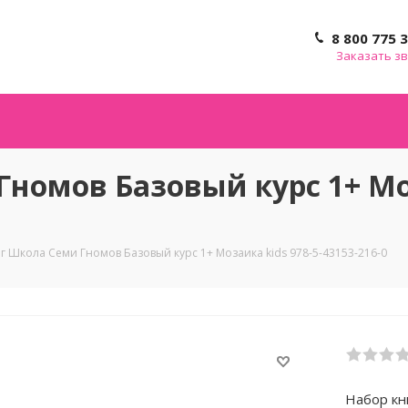
8 800 775 
Заказать з
номов Базовый курс 1+ Моз
г Школа Семи Гномов Базовый курс 1+ Мозаика kids 978-5-43153-216-0
Набор кн